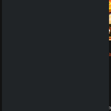
Jens
zu
CryptoRush
200% bis
zu 2.500€
Silizi
zu
CryptoRush
200% bis
zu 2.500€
Demo Spiel
Robert99
zu
CryptoRush
200% bis
zu 2.500€
News
SpinEmpire Casino
Review
8. Januar 2026
SpinBetter Casino
Review
22. Dezember
2025
Wyns Casino Revie