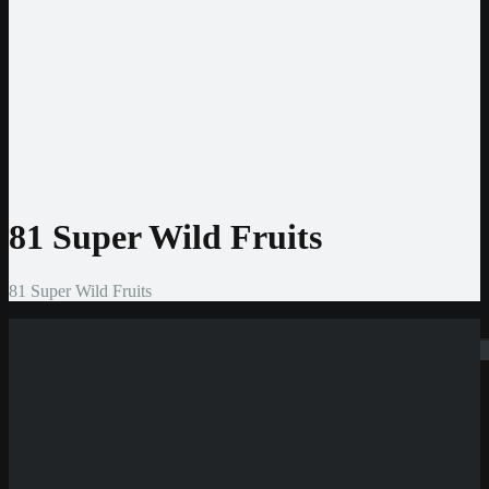
Jeton
CashtoCode
MiFinity
MuchBetter
Auszahlmethoden
Bank Überweisung
MasterCard
Visa
Skrill
Bitcoin
81 Super Wild Fruits
81 Super Wild Fruits
Suchen
Neue Casinos