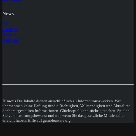
News
Alle
Casinos
Partner
Ratgeber
Hinweis
Die Inhalte dienen ausschließlich zu Informationszwecken. Wir
übernehmen keine Haftung für die Richtigkeit, Vollständigkeit und Aktualität
der bereitgestellten Informationen. Glücksspiel kann süchtig machen. Spielen
Sie verantwortungsbewusst und nur, wenn Sie das gesetzliche Mindestalter
erreicht haben. Hilfe auf gambleaware.org