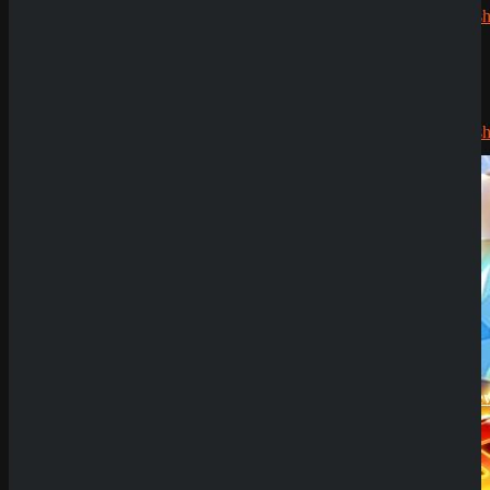
CryptoRush
200% bis
zu 2.500€
Submit
Robert99
Sicher dir einen 100% Bonus bis 500€ und spiele
zu
Dead Man's Chest
CryptoRush
Try Our Featured Games
200% bis
zu 2.500€
News
SpinEmpire Casino
Review
8. Januar 2026
SpinBetter Casino
Review
22. Dezember
2025
Wyns Casino Revie
30. September
2025
QuickWin Casino
Review