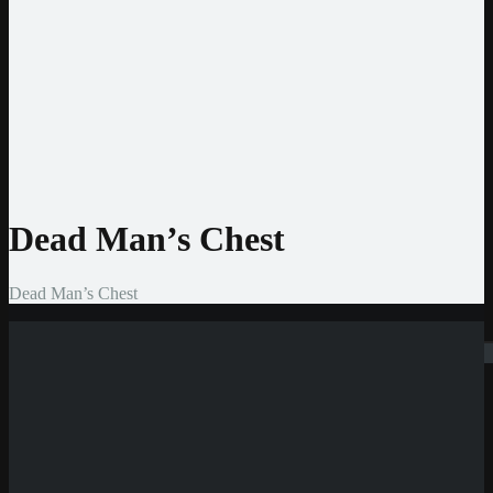
Jeton
CashtoCode
MiFinity
MuchBetter
Auszahlmethoden
Bank Überweisung
MasterCard
Visa
Skrill
Bitcoin
Dead Man’s Chest
Dead Man’s Chest
Suchen
Neue Casinos