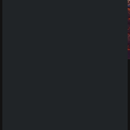
Demo Spiel
Willkommen auf unserer Plattform für Demo
Slots! Hier hast du die einzigartige Möglichkeit,
eine riesige Auswahl an Spielautomaten
kostenlos und ohne Risiko zu testen. Unsere
Seite bietet dir den Vorteil, die neuesten Slots
oft bis zu zwei Wochen vor ihrer offiziellen
Veröffentlichung in Online-Casinos
ausprobieren zu können. Das bedeutet, dass du
früher als andere Spieler die innovativen
Funktionen, spannenden Bonusspiele und