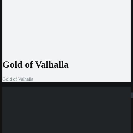
Jeton
CashtoCode
MiFinity
MuchBetter
Auszahlmethoden
Bank Überweisung
MasterCard
Visa
Skrill
Bitcoin
Gold of Valhalla
Gold of Valhalla
Suchen
Neue Casinos