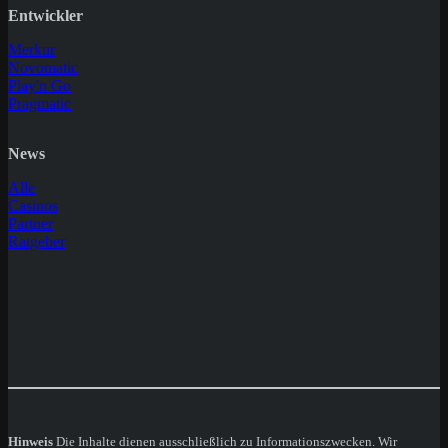
Entwickler
Merkur
Novomatic
Play'n Go
Pragmatic
News
Alle
Casinos
Partner
Ratgeber
Hinweis
Die Inhalte dienen ausschließlich zu Informationszwecken. Wir