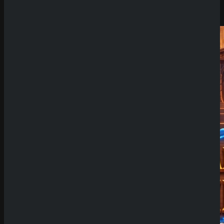
Demo Spiel