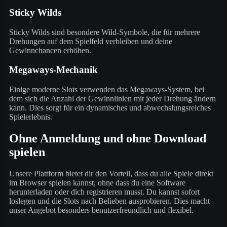
Sticky Wilds
Sticky Wilds sind besondere Wild-Symbole, die für mehrere
Drehungen auf dem Spielfeld verbleiben und deine
Gewinnchancen erhöhen.
Megaways-Mechanik
Einige moderne Slots verwenden das Megaways-System, bei
dem sich die Anzahl der Gewinnlinien mit jeder Drehung ändern
kann. Dies sorgt für ein dynamisches und abwechslungsreiches
Spielerlebnis.
Ohne Anmeldung und ohne Download
spielen
Unsere Plattform bietet dir den Vorteil, dass du alle Spiele direkt
im Browser spielen kannst, ohne dass du eine Software
herunterladen oder dich registrieren musst. Du kannst sofort
loslegen und die Slots nach Belieben ausprobieren. Dies macht
unser Angebot besonders benutzerfreundlich und flexibel.