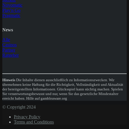
Novomatic
Play'n Go
Pragmatic
News
Alle
Casinos
Partner
Ratgeber
Hinweis
Die Inhalte dienen ausschließlich zu Informationszwecken. Wir
übernehmen keine Haftung für die Richtigkeit, Vollständigkeit und Aktualität
der bereitgestellten Informationen. Glücksspiel kann süchtig machen. Spielen
Sie verantwortungsbewusst und nur, wenn Sie das gesetzliche Mindestalter
erreicht haben. Hilfe auf gambleaware.org
© Copyright 2024
Privacy Policy
Terms and Conditions