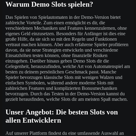
Warum Demo Slots spielen?
Das Spielen von Spielautomaten in der Demo-Version bietet
zahlreiche Vorteile. Zum einen ermöglicht es dir, die
verschiedenen Mechaniken und Features kennenzulernen, ohne
eigenes Geld einzusetzen. Besonders für Anfänger ist dies eine
große Hilfe, da sie sich so mit den Regeln und Funktionen
vertraut machen können. Aber auch erfahrene Spieler profitieren
davon, da sie neue Strategien entwickeln und verschiedene
Einsatzhöhen testen können, ohne finanzielle Risiken
einzugehen. Darüber hinaus geben Demo Slots dir die
Gelegenheit, herauszufinden, welche Art von Automatenspiel am
besten zu deinem persönlichen Geschmack passt. Manche
Spieler bevorzugen klassische Slots mit wenigen Walzen und
einfachen Symbolen, während andere moderne Slots mit
zahlreichen Features und komplizierten Bonusmechaniken
bevorzugen. Durch das Testen in der Demo-Version kannst du
gezielt herausfinden, welche Slots dir am meisten Spaß machen.
Unser Angebot: Die besten Slots von
allen Entwicklern
Auf unserer Plattform findest du eine umfassende Auswahl an