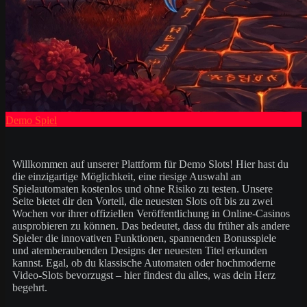
Demo Spiel
Willkommen auf unserer Plattform für Demo Slots! Hier hast du
die einzigartige Möglichkeit, eine riesige Auswahl an
Spielautomaten kostenlos und ohne Risiko zu testen. Unsere
Seite bietet dir den Vorteil, die neuesten Slots oft bis zu zwei
Wochen vor ihrer offiziellen Veröffentlichung in Online-Casinos
ausprobieren zu können. Das bedeutet, dass du früher als andere
Spieler die innovativen Funktionen, spannenden Bonusspiele
und atemberaubenden Designs der neuesten Titel erkunden
kannst. Egal, ob du klassische Automaten oder hochmoderne
Video-Slots bevorzugst – hier findest du alles, was dein Herz
begehrt.