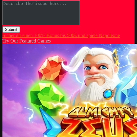
Submit
Sicher dir einen 100% Bonus bis 500€ und spiele Napoleone
Try Our Featured Games