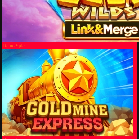
Demo Spiel