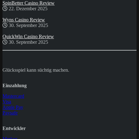
SpinBetter Casino Review
22. Dezember 2025
Wyns Casino Review
30. September 2025
QuickWin Casino Review
30. September 2025
Glücksspiel kann süchtig machen.
Einzahlung
Mastercard
Visa
Apple Pay
Paysafe
Entwickler
Merkur