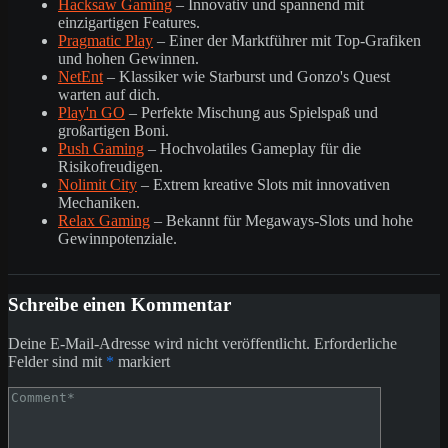
Hacksaw Gaming
– Innovativ und spannend mit
einzigartigen Features.
Pragmatic Play
– Einer der Marktführer mit Top-Grafiken
und hohen Gewinnen.
NetEnt
– Klassiker wie Starburst und Gonzo's Quest
warten auf dich.
Play'n GO
– Perfekte Mischung aus Spielspaß und
großartigen Boni.
Push Gaming
– Hochvolatiles Gameplay für die
Risikofreudigen.
Nolimit City
– Extrem kreative Slots mit innovativen
Mechaniken.
Relax Gaming
– Bekannt für Megaways-Slots und hohe
Gewinnpotenziale.
Schreibe einen Kommentar
Deine E-Mail-Adresse wird nicht veröffentlicht.
Erforderliche
Felder sind mit
*
markiert