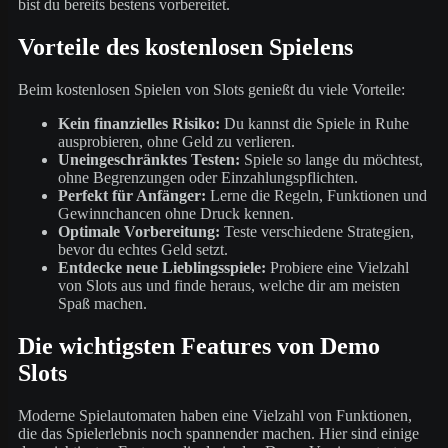
bist du bereits bestens vorbereitet.
Vorteile des kostenlosen Spielens
Beim kostenlosen Spielen von Slots genießt du viele Vorteile:
Kein finanzielles Risiko:
Du kannst die Spiele in Ruhe
ausprobieren, ohne Geld zu verlieren.
Uneingeschränktes Testen:
Spiele so lange du möchtest,
ohne Begrenzungen oder Einzahlungspflichten.
Perfekt für Anfänger:
Lerne die Regeln, Funktionen und
Gewinnchancen ohne Druck kennen.
Optimale Vorbereitung:
Teste verschiedene Strategien,
bevor du echtes Geld setzt.
Entdecke neue Lieblingsspiele:
Probiere eine Vielzahl
von Slots aus und finde heraus, welche dir am meisten
Spaß machen.
Die wichtigsten Features von Demo
Slots
Moderne Spielautomaten haben eine Vielzahl von Funktionen,
die das Spielerlebnis noch spannender machen. Hier sind einige