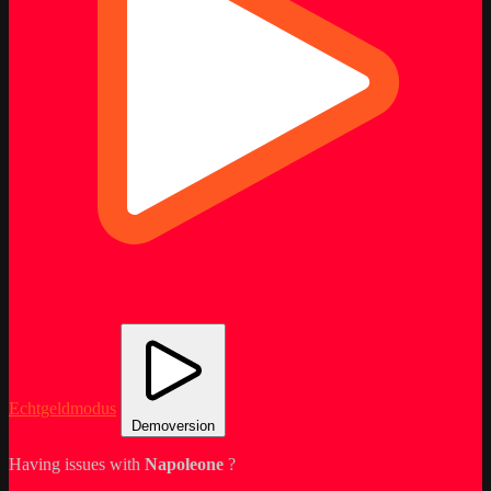
Echtgeldmodus
Demoversion
Having issues with
Napoleone
?