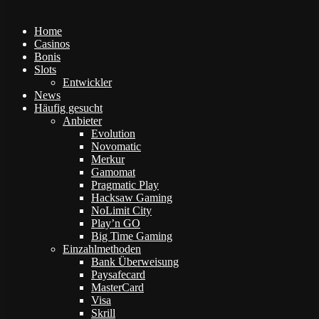
Home
Casinos
Bonis
Slots
Entwickler
News
Häufig gesucht
Anbieter
Evolution
Novomatic
Merkur
Gamomat
Pragmatic Play
Hacksaw Gaming
NoLimit City
Play’n GO
Big Time Gaming
Einzahlmethoden
Bank Überweisung
Paysafecard
MasterCard
Visa
Skrill