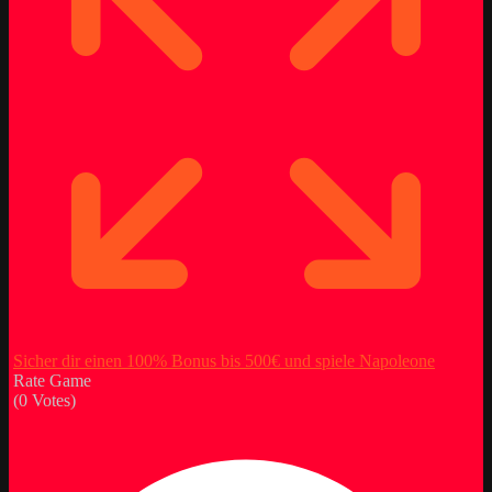
Sicher dir einen 100% Bonus bis 500€ und spiele Napoleone
Rate Game
(
0
Votes)