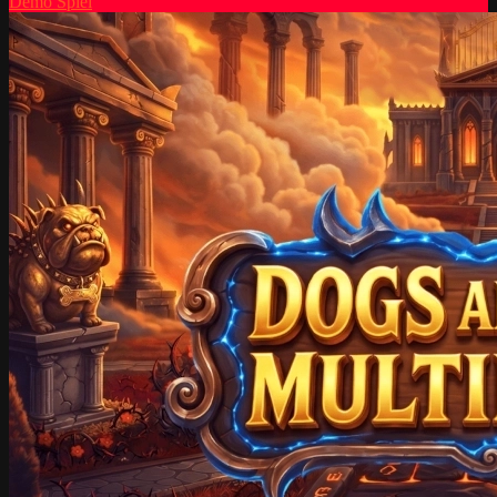
Demo Spiel