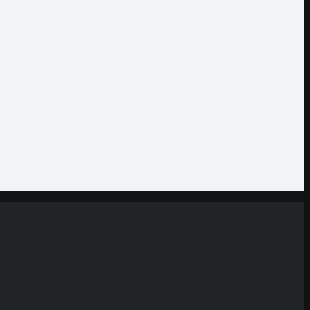
Suchen
Suchen
Neue Casinos
Prestige