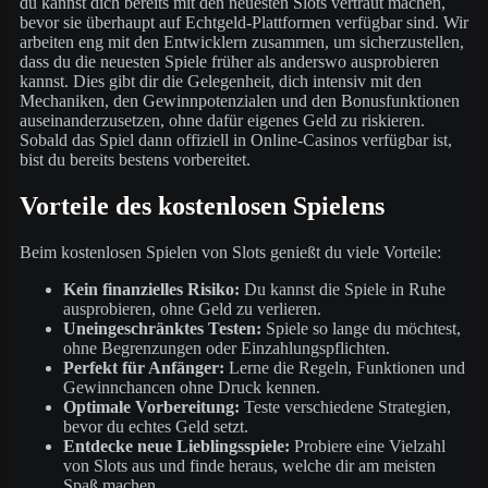
du kannst dich bereits mit den neuesten Slots vertraut machen,
bevor sie überhaupt auf Echtgeld-Plattformen verfügbar sind. Wir
arbeiten eng mit den Entwicklern zusammen, um sicherzustellen,
dass du die neuesten Spiele früher als anderswo ausprobieren
kannst. Dies gibt dir die Gelegenheit, dich intensiv mit den
Mechaniken, den Gewinnpotenzialen und den Bonusfunktionen
auseinanderzusetzen, ohne dafür eigenes Geld zu riskieren.
Sobald das Spiel dann offiziell in Online-Casinos verfügbar ist,
bist du bereits bestens vorbereitet.
Vorteile des kostenlosen Spielens
Beim kostenlosen Spielen von Slots genießt du viele Vorteile:
Kein finanzielles Risiko:
Du kannst die Spiele in Ruhe
ausprobieren, ohne Geld zu verlieren.
Uneingeschränktes Testen:
Spiele so lange du möchtest,
ohne Begrenzungen oder Einzahlungspflichten.
Perfekt für Anfänger:
Lerne die Regeln, Funktionen und
Gewinnchancen ohne Druck kennen.
Optimale Vorbereitung:
Teste verschiedene Strategien,
bevor du echtes Geld setzt.
Entdecke neue Lieblingsspiele:
Probiere eine Vielzahl
von Slots aus und finde heraus, welche dir am meisten
Spaß machen.