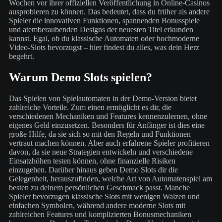
Wochen vor ihrer offiziellen Veröffentlichung in Online-Casinos
ausprobieren zu können. Das bedeutet, dass du früher als andere
Spieler die innovativen Funktionen, spannenden Bonusspiele
und atemberaubenden Designs der neuesten Titel erkunden
kannst. Egal, ob du klassische Automaten oder hochmoderne
Video-Slots bevorzugst – hier findest du alles, was dein Herz
begehrt.
Warum Demo Slots spielen?
Das Spielen von Spielautomaten in der Demo-Version bietet
zahlreiche Vorteile. Zum einen ermöglicht es dir, die
verschiedenen Mechaniken und Features kennenzulernen, ohne
eigenes Geld einzusetzen. Besonders für Anfänger ist dies eine
große Hilfe, da sie sich so mit den Regeln und Funktionen
vertraut machen können. Aber auch erfahrene Spieler profitieren
davon, da sie neue Strategien entwickeln und verschiedene
Einsatzhöhen testen können, ohne finanzielle Risiken
einzugehen. Darüber hinaus geben Demo Slots dir die
Gelegenheit, herauszufinden, welche Art von Automatenspiel am
besten zu deinem persönlichen Geschmack passt. Manche
Spieler bevorzugen klassische Slots mit wenigen Walzen und
einfachen Symbolen, während andere moderne Slots mit
zahlreichen Features und komplizierten Bonusmechaniken