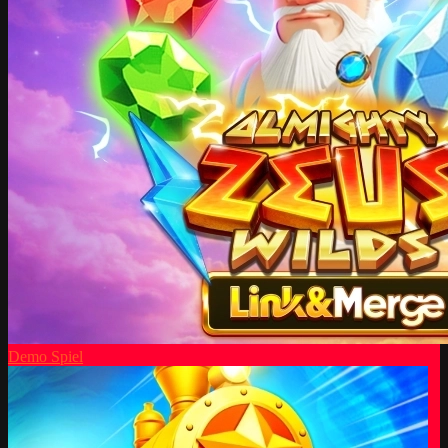
Demo Spiel