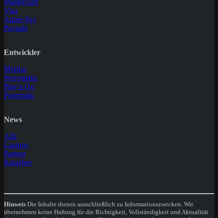
Mastercard
Visa
Apple Pay
Paysafe
Entwickler
Merkur
Novomatic
Play'n Go
Pragmatic
News
Alle
Casinos
Partner
Ratgeber
Hinweis
Die Inhalte dienen ausschließlich zu Informationszwecken. Wir
übernehmen keine Haftung für die Richtigkeit, Vollständigkeit und Aktualität