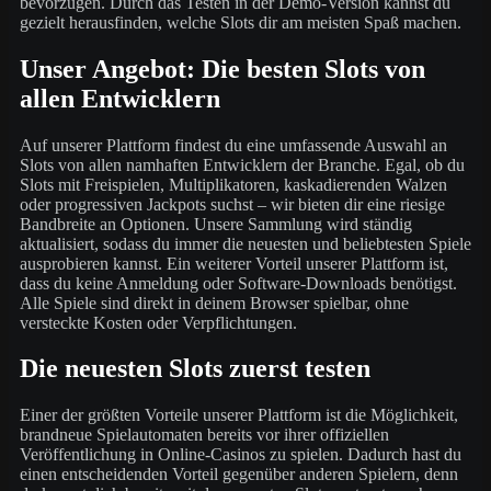
bevorzugen. Durch das Testen in der Demo-Version kannst du
gezielt herausfinden, welche Slots dir am meisten Spaß machen.
Unser Angebot: Die besten Slots von
allen Entwicklern
Auf unserer Plattform findest du eine umfassende Auswahl an
Slots von allen namhaften Entwicklern der Branche. Egal, ob du
Slots mit Freispielen, Multiplikatoren, kaskadierenden Walzen
oder progressiven Jackpots suchst – wir bieten dir eine riesige
Bandbreite an Optionen. Unsere Sammlung wird ständig
aktualisiert, sodass du immer die neuesten und beliebtesten Spiele
ausprobieren kannst. Ein weiterer Vorteil unserer Plattform ist,
dass du keine Anmeldung oder Software-Downloads benötigst.
Alle Spiele sind direkt in deinem Browser spielbar, ohne
versteckte Kosten oder Verpflichtungen.
Die neuesten Slots zuerst testen
Einer der größten Vorteile unserer Plattform ist die Möglichkeit,
brandneue Spielautomaten bereits vor ihrer offiziellen
Veröffentlichung in Online-Casinos zu spielen. Dadurch hast du
einen entscheidenden Vorteil gegenüber anderen Spielern, denn