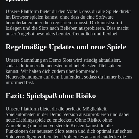
Unsere Plattform bietet dir den Vorteil, dass du alle Spiele direkt
im Browser spielen kannst, ohne dass du eine Software
herunterladen oder dich registrieren musst. Du kannst sofort
loslegen und die Slots nach Belieben ausprobieren. Dies macht
unser Angebot besonders benutzerfreundlich und flexibel.
Regelmäßige Updates und neue Spiele
Unsere Sammlung an Demo Slots wird ständig aktualisiert,
sodass du immer die neuesten und beliebtesten Titel spielen
kannst. Wir halten dich zudem über kommende
Neuerscheinungen auf dem Laufenden, sodass du immer bestens
informiert bist.
Fazit: Spielspaß ohne Risiko
Unsere Plattform bietet dir die perfekte Möglichkeit,
Spielautomaten in der Demo-Version auszuprobieren und dabei
neue Lieblingsspiele zu entdecken. Ohne Risiko, ohne
Anmeldung und ohne versteckte Kosten kannst du alle
Funktionen der neuesten Slots testen und dich optimal auf echtes
Spielvergnügen vorbereiten. Probiere es aus und entdecke die