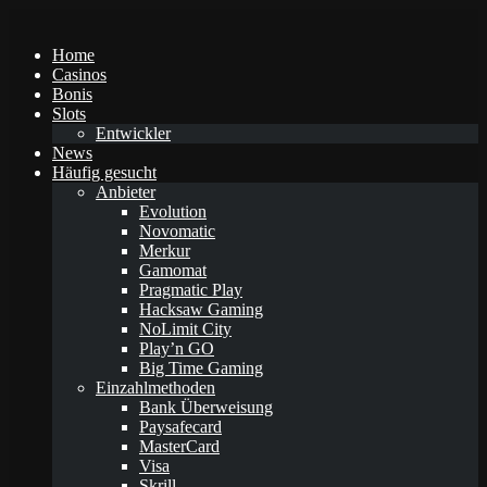
Home
Casinos
Bonis
Slots
Entwickler
News
Häufig gesucht
Anbieter
Evolution
Novomatic
Merkur
Gamomat
Pragmatic Play
Hacksaw Gaming
NoLimit City
Play’n GO
Big Time Gaming
Einzahlmethoden
Bank Überweisung
Paysafecard
MasterCard
Visa
Skrill