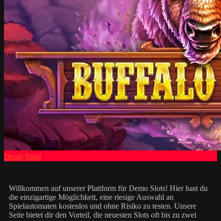
Demo Spiel
Willkommen auf unserer Plattform für Demo Slots! Hier hast du
die einzigartige Möglichkeit, eine riesige Auswahl an
Spielautomaten kostenlos und ohne Risiko zu testen. Unsere
Seite bietet dir den Vorteil, die neuesten Slots oft bis zu zwei