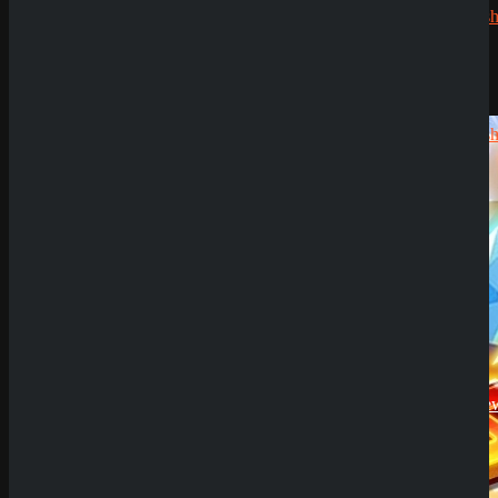
CryptoRush
200% bis
Submit
zu 2.500€
Sicher dir einen 100% Bonus bis 500€ und spiele
Sunset Sevens
Robert99
Try Our Featured Games
zu
CryptoRush
200% bis
zu 2.500€
News
SpinEmpire Casino
Review
8. Januar 2026
SpinBetter Casino
Review
22. Dezember
2025
Wyns Casino Revie
30. September
2025
QuickWin Casino
Review