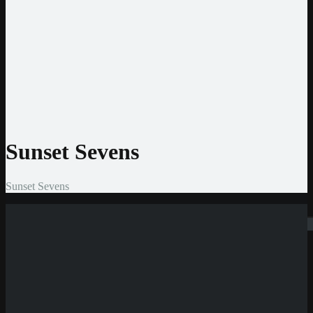
Jeton
CashtoCode
MiFinity
MuchBetter
Auszahlmethoden
Bank Überweisung
MasterCard
Visa
Skrill
Bitcoin
Sunset Sevens
Sunset Sevens
Suchen
Neue Casinos