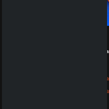
Review
QuickWin
Casino
Review
Betista
Casino
Review
Neueste
Kommenta
Alex
zu
Dazard
rami
zu
CryptoRus
Jens
zu
CryptoRush
200% bis
zu 2.500€
Silizi
zu