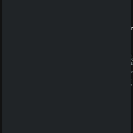
Prestige
SpinE
BESITZER:
JAHRES
Aurevia
10.000.0
IT
BESITZE
Group
GBL
LIZENZ:
Solution
Curacao
N.V.
LIZENZ:
Curacao