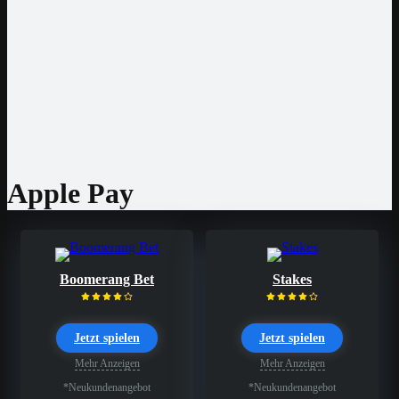
Jeton
CashtoCode
MiFinity
MuchBetter
Auszahlmethoden
Bank Überweisung
MasterCard
Visa
Skrill
Bitcoin
Apple Pay
Boomerang Bet
Stakes
Jetzt spielen
Jetzt spielen
Mehr Anzeigen
Mehr Anzeigen
*Neukundenangebot
*Neukundenangebot