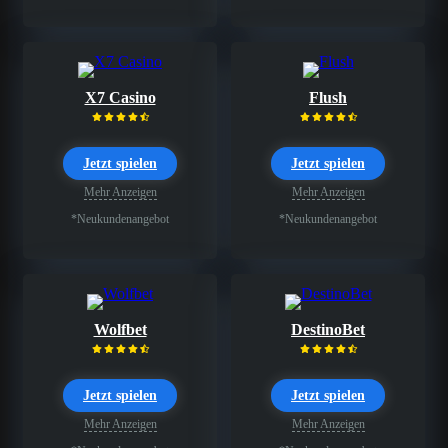
X7 Casino
Flush
Jetzt spielen
Jetzt spielen
Mehr Anzeigen
Mehr Anzeigen
*Neukundenangebot
*Neukundenangebot
Wolfbet
DestinoBet
Jetzt spielen
Jetzt spielen
Mehr Anzeigen
Mehr Anzeigen