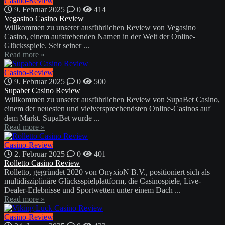
Casino-Review
9. Februar 2025
0
414
Vegasino Casino Review
Willkommen zu unserer ausführlichen Review von Vegasino
Casino, einem aufstrebenden Namen in der Welt der Online-
Glücksspiele. Seit seiner ...
Read more »
Casino-Review
9. Februar 2025
0
500
Supabet Casino Review
Willkommen zu unserer ausführlichen Review von SupaBet Casino,
einem der neuesten und vielversprechendsten Online-Casinos auf
dem Markt. SupaBet wurde ...
Read more »
Casino-Review
2. Februar 2025
0
401
Rolletto Casino Review
Rolletto, gegründet 2020 von OnyxioN B.V., positioniert sich als
multidisziplinäre Glücksspielplattform, die Casinospiele, Live-
Dealer-Erlebnisse und Sportwetten unter einem Dach ...
Read more »
Casino-Review