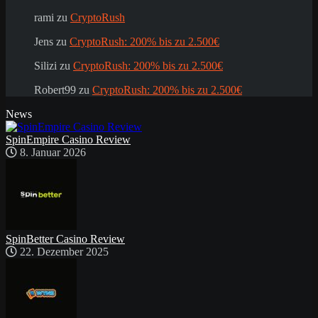
rami
zu
CryptoRush
Jens
zu
CryptoRush: 200% bis zu 2.500€
Silizi
zu
CryptoRush: 200% bis zu 2.500€
Robert99
zu
CryptoRush: 200% bis zu 2.500€
News
SpinEmpire Casino Review
8. Januar 2026
SpinBetter Casino Review
22. Dezember 2025