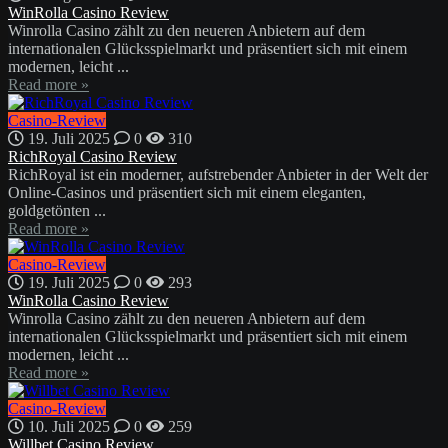
WinRolla Casino Review
Winrolla Casino zählt zu den neueren Anbietern auf dem
internationalen Glücksspielmarkt und präsentiert sich mit einem
modernen, leicht ...
Read more »
Casino-Review
19. Juli 2025
0
310
RichRoyal Casino Review
RichRoyal ist ein moderner, aufstrebender Anbieter in der Welt der
Online-Casinos und präsentiert sich mit einem eleganten,
goldgetönten ...
Read more »
Casino-Review
19. Juli 2025
0
293
WinRolla Casino Review
Winrolla Casino zählt zu den neueren Anbietern auf dem
internationalen Glücksspielmarkt und präsentiert sich mit einem
modernen, leicht ...
Read more »
Casino-Review
10. Juli 2025
0
259
Willbet Casino Review