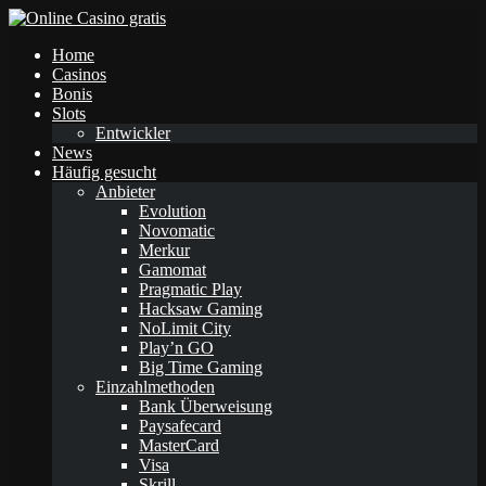
Home
Casinos
Bonis
Slots
Entwickler
News
Häufig gesucht
Anbieter
Evolution
Novomatic
Merkur
Gamomat
Pragmatic Play
Hacksaw Gaming
NoLimit City
Play’n GO
Big Time Gaming
Einzahlmethoden
Bank Überweisung
Paysafecard
MasterCard
Visa
Skrill