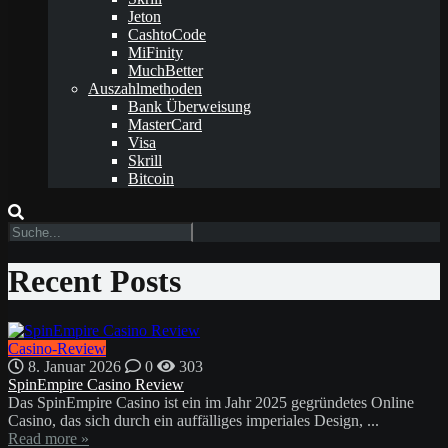
Jeton
CashtoCode
MiFinity
MuchBetter
Auszahlmethoden
Bank Überweisung
MasterCard
Visa
Skrill
Bitcoin
Recent Posts
Casino-Review
8. Januar 2026
0
303
SpinEmpire Casino Review
Das SpinEmpire Casino ist ein im Jahr 2025 gegründetes Online
Casino, das sich durch ein auffälliges imperiales Design, ...
Read more »