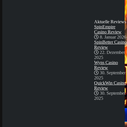
QuickWin Casino
Review
30. September
2025
Aktuelle Reviews
SpinEmpire
Casino Review
8. Januar 2026
SpinBetter Casino
Review
22. Dezember
2025
Wyns Casino
Review
30. September
2025
QuickWin Casino
Review
30. September
2025