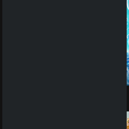
Demo Spiel
Bubble Wild
Pragmatic Play