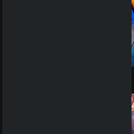
Demo Spiel
Fire Whack Party
Slot Mart