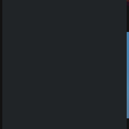
Demo Spiel
Burning Riches
Toucan Royale
Demo Spiel