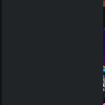
Demo Spiel
Wok N Win
Genii