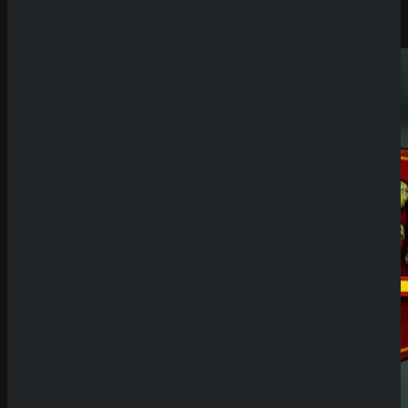
Cat-a-Pult Pirrrates
Arrr!