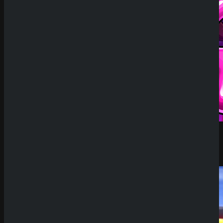
Demo Spiel
Big Pink Crash
Ebaka Games