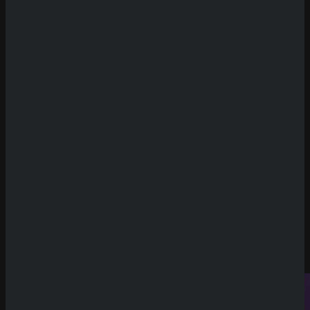
Echtgeldmodus
Spiele mit Echtgeld