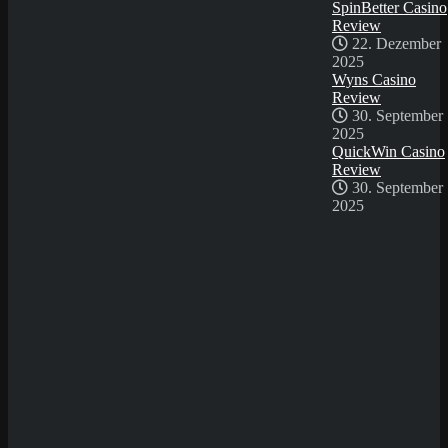
aber
SpinBetter Casino
branchenüblich)
Review
22. Dezember
⭐⭐⭐☆☆ (nur
2025
Realistische
Wyns Casino
mit etwas Glück
Auszahlchance
Review
erfüllbar)
30. September
2025
QuickWin Casino
🎁 Kombinierbar mit
Review
30. September
Willkommensbonus: 200 % +
2025
100 FS
Nach dem Einlösen des No-Deposit-Bonus können
neue Spieler direkt vom regulären
Einzahlungsbonus profitieren:
Bonus
Details
200 % bis zu
1. Einzahlung
300 € + 100
Freispiele