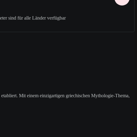
eter sind für alle Länder verfügbar
 etabliert. Mit einem einzigartigen griechischen Mythologie-Thema,