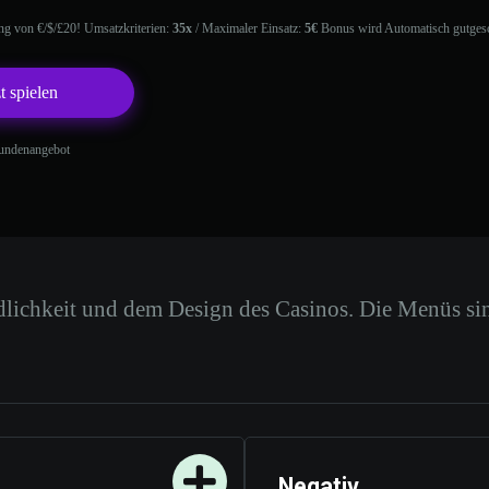
g von €/$/£20! Umsatzkriterien:
35x
/ Maximaler Einsatz:
5€
Bonus wird Automatisch gutges
zt spielen
undenangebot
dlichkeit und dem Design des Casinos. Die Menüs sin
Negativ