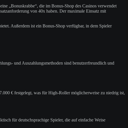
d eine „Bonuskrabbe“, die im Bonus-Shop des Casinos verwendet
atzanforderung von 40x haben. Der maximale Einsatz mit
ietet. Außerdem ist ein Bonus-Shop verfügbar, in dem Spieler
zahlungs- und Auszahlungsmethoden sind benutzerfreundlich und
.000 € festgelegt, was für High-Roller möglicherweise zu niedrig ist,
tisch für deutschsprachige Spieler, die auf einfache Weise