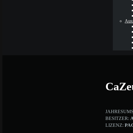
Aus
CaZe
JAHRESUMS
BESITZER:
A
LIZENZ:
PA