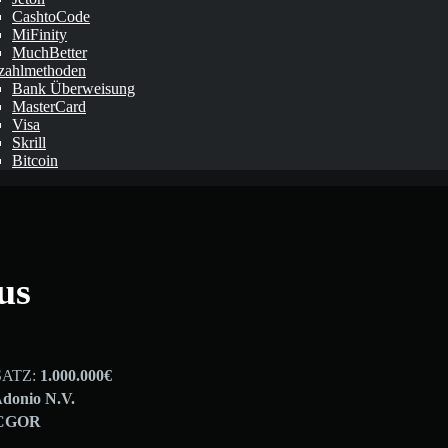
CashtoCode
MiFinity
MuchBetter
zahlmethoden
Bank Überweisung
MasterCard
Visa
Skrill
Bitcoin
us
ATZ:
1.000.000€
donio N.V.
CGOR