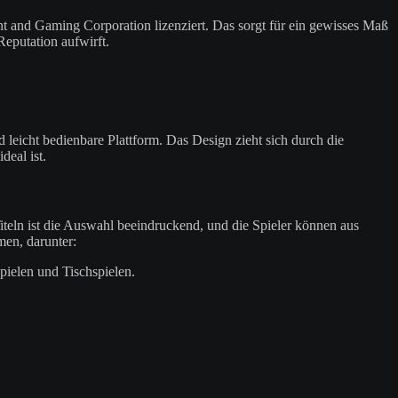
t and Gaming Corporation lizenziert. Das sorgt für ein gewisses Maß
Reputation aufwirft.
d leicht bedienbare Plattform. Das Design zieht sich durch die
deal ist.
iteln ist die Auswahl beeindruckend, und die Spieler können aus
men, darunter:
pielen und Tischspielen.