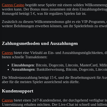
Cazeus Casino
begrüßt neue Spieler mit einem soliden Willkommensp
werden kann. Der Bonus muss zusammen mit dem Einzahlungsbetrag 
Bonusgeld beträgt 5 €, was für reguläres Spielen fair ist.
Zusätzlich zu diesem Willkommensbonus gibt es ein VIP-Programm, da
weitere Belohnungen erwerben können, um ihr Spielerlebnis zu erwei
Zahlungsmethoden und Auszahlungen
Cazeus
bietet eine Vielzahl an Ein- und Auszahlungsmöglichkeiten, 
bieten schnelle Transaktionen:
Einzahlungen
: Bitcoin, Dogecoin, Litecoin, MasterCard, Mifini
Auszahlungen
: Banküberweisung, Bitcoin, Dogecoin, Litecoin,
Die Mindestauszahlung beträgt 15 €, und die Bearbeitungszeit für Aus
aber für die meisten Spieler ausreichend sein dürfte.
Kundensupport
Cazeus
bietet einen 24/7-Kundendienst, der durchgehend verfügbar ist
Unterstützung erhalten möchten. Der Live-Chat ist schnell und hilfrei