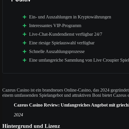
Ein- und Auszahlungen in Kryptowährungen
Interessantes VIP-Programm
Live-Chat-Kundendienst verfügbar 24/7
Eine riesige Spielauswahl verfügbar
Schnelle Auszahlungsprozesse
Eine umfangreiche Sammlung von Live Croupier Spie
Cazeus Casino ist ein brandneues Online-Casino, das 2024 gegründet 
einem umfassenden Spielangebot und attraktiven Boni bietet Cazeus ei
Cazeus Casino Review: Umfangreiches Angebot mit griech
2024
Hintergrund und Lizenz