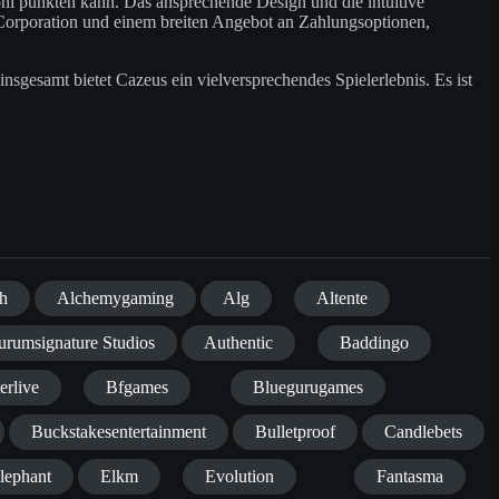
oni punkten kann. Das ansprechende Design und die intuitive
Corporation und einem breiten Angebot an Zahlungsoptionen,
nsgesamt bietet Cazeus ein vielversprechendes Spielerlebnis. Es ist
h
Alchemygaming
Alg
Altente
rumsignature Studios
Authentic
Baddingo
erlive
Bfgames
Bluegurugames
Buckstakesentertainment
Bulletproof
Candlebets
elephant
Elkm
Evolution
Fantasma