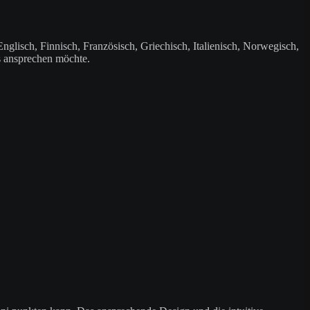
nglisch, Finnisch, Französisch, Griechisch, Italienisch, Norwegisch,
is ansprechen möchte.