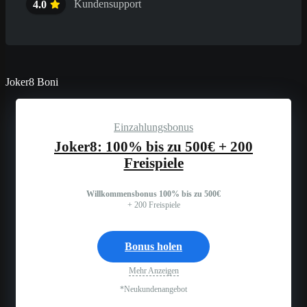
Kundensupport
4.0
Joker8 Boni
Einzahlungsbonus
Joker8: 100% bis zu 500€ + 200
Freispiele
Willkommensbonus 100% bis zu 500€
+ 200 Freispiele
Bonus holen
Mehr Anzeigen
*Neukundenangebot