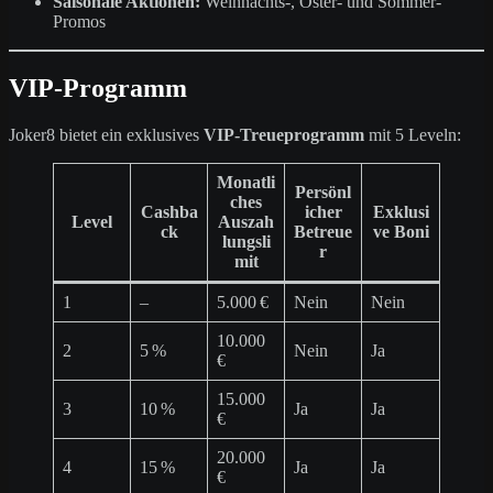
Saisonale Aktionen:
Weihnachts-, Oster- und Sommer-
Promos
VIP-Programm
Joker8 bietet ein exklusives
VIP-Treueprogramm
mit 5 Leveln:
Monatli
Persönl
ches
Cashba
icher
Exklusi
Level
Auszah
ck
Betreue
ve Boni
lungsli
r
mit
1
–
5.000 €
Nein
Nein
10.000
2
5 %
Nein
Ja
€
15.000
3
10 %
Ja
Ja
€
20.000
4
15 %
Ja
Ja
€