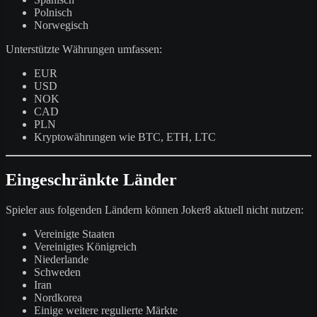
Polnisch
Norwegisch
Unterstützte Währungen umfassen:
EUR
USD
NOK
CAD
PLN
Kryptowährungen wie BTC, ETH, LTC
Eingeschränkte Länder
Spieler aus folgenden Ländern können Joker8 aktuell nicht nutzen:
Vereinigte Staaten
Vereinigtes Königreich
Niederlande
Schweden
Iran
Nordkorea
Einige weitere regulierte Märkte