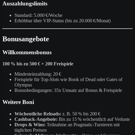
Auszahlungslimits
Standard: 5.000 €/Woche
Erhöhbar über VIP-Status (bis zu 20.000 €/Monat)
Bonusangebote
Willkommensbonus
100 % bis zu 500 € + 200 Freispiele
Mindesteinzahlung: 20 €
Freispiele für Top-Slots wie Book of Dead oder Gates of
Olympus
Bonusbedingungen: 35x Umsatz auf Bonus & Freispiele
Weitere Boni
Wöchentliche Reloads:
z. B. 50 % bis 200 €
Cashback-Angebote:
Bis zu 15 % wöchentlich auf Verluste
Drops & Wins:
Teilnahme an Pragmatic-Turnieren mit
täglichen Preisen