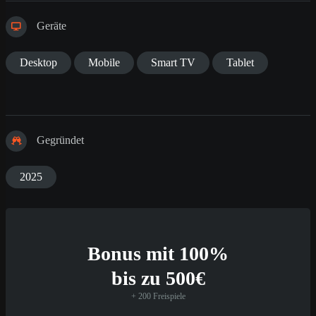
Geräte
Desktop
Mobile
Smart TV
Tablet
Gegründet
2025
Bonus mit 100%
bis zu 500€
+ 200 Freispiele