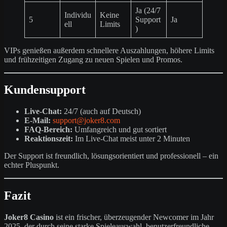
Ja (24/7
Individu
Keine
5
Support
Ja
ell
Limits
)
VIPs genießen außerdem schnellere Auszahlungen, höhere Limits
und frühzeitigen Zugang zu neuen Spielen und Promos.
Kundensupport
Live-Chat:
24/7 (auch auf Deutsch)
E-Mail:
support@joker8.com
FAQ-Bereich:
Umfangreich und gut sortiert
Reaktionszeit:
Im Live-Chat meist unter 2 Minuten
Der Support ist freundlich, lösungsorientiert und professionell – ein
echter Pluspunkt.
Fazit
Joker8 Casino
ist ein frischer, überzeugender Newcomer im Jahr
2025, der durch seine starke Spieleauswahl, benutzerfreundliche