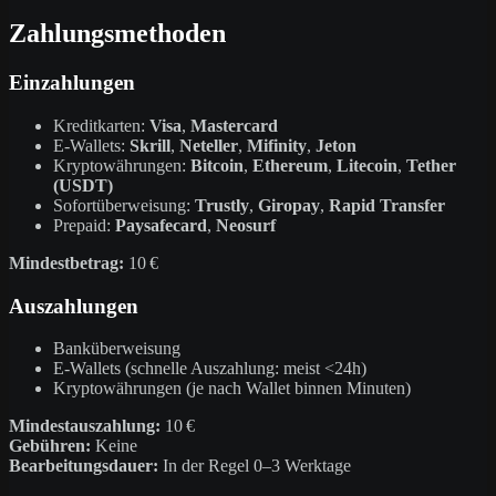
Zahlungsmethoden
Einzahlungen
Kreditkarten:
Visa
,
Mastercard
E-Wallets:
Skrill
,
Neteller
,
Mifinity
,
Jeton
Kryptowährungen:
Bitcoin
,
Ethereum
,
Litecoin
,
Tether
(USDT)
Sofortüberweisung:
Trustly
,
Giropay
,
Rapid Transfer
Prepaid:
Paysafecard
,
Neosurf
Mindestbetrag:
10 €
Auszahlungen
Banküberweisung
E-Wallets (schnelle Auszahlung: meist <24h)
Kryptowährungen (je nach Wallet binnen Minuten)
Mindestauszahlung:
10 €
Gebühren:
Keine
Bearbeitungsdauer:
In der Regel 0–3 Werktage