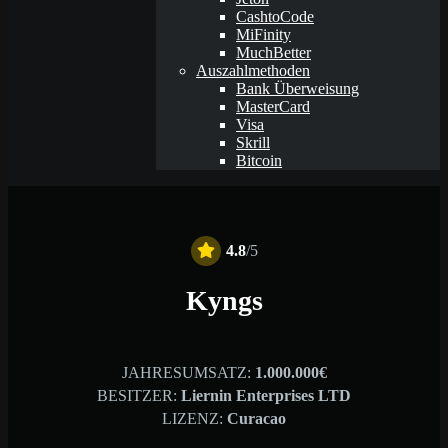
CashtoCode
MiFinity
MuchBetter
Auszahlmethoden
Bank Überweisung
MasterCard
Visa
Skrill
Bitcoin
4.8
/5
Kyngs
JAHRESUMSATZ:
1.000.000€
BESITZER:
Liernin Enterprises LTD
LIZENZ:
Curacao