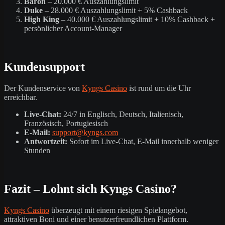
Baron
– 20.000 € Auszahlungslimit
Duke
– 28.000 € Auszahlungslimit + 5% Cashback
High King
– 40.000 € Auszahlungslimit + 10% Cashback +
persönlicher Account-Manager
Kundensupport
Der Kundenservice von
Kyngs Casino
ist rund um die Uhr
erreichbar.
Live-Chat:
24/7 in Englisch, Deutsch, Italienisch,
Französisch, Portugiesisch
E-Mail:
support@kyngs.com
Antwortzeit:
Sofort im Live-Chat, E-Mail innerhalb weniger
Stunden
Fazit – Lohnt sich Kyngs Casino?
Kyngs Casino
überzeugt mit einem riesigen Spielangebot,
attraktiven Boni und einer benutzerfreundlichen Plattform.