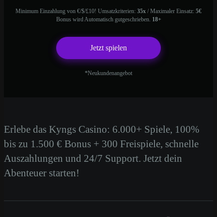
Minimum Einzahlung von €/$/£10! Umsatzkriterien:
35x
/ Maximaler Einsatz:
5€
Bonus wird Automatisch gutgeschrieben.
18+
Jetzt spielen
*Neukundenangebot
Erlebe das Kyngs Casino: 6.000+ Spiele, 100%
bis zu 1.500 € Bonus + 300 Freispiele, schnelle
Auszahlungen und 24/7 Support. Jetzt dein
Abenteuer starten!