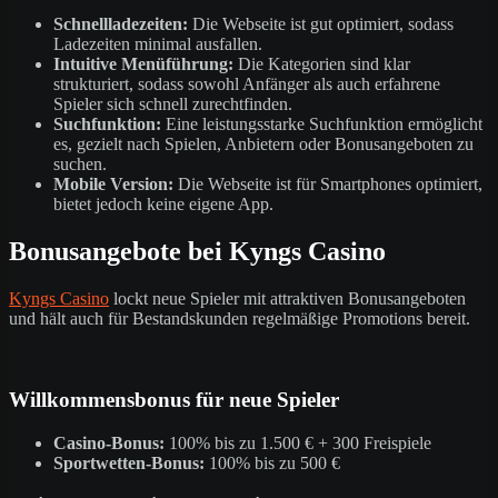
Schnellladezeiten:
Die Webseite ist gut optimiert, sodass
Ladezeiten minimal ausfallen.
Intuitive Menüführung:
Die Kategorien sind klar
strukturiert, sodass sowohl Anfänger als auch erfahrene
Spieler sich schnell zurechtfinden.
Suchfunktion:
Eine leistungsstarke Suchfunktion ermöglicht
es, gezielt nach Spielen, Anbietern oder Bonusangeboten zu
suchen.
Mobile Version:
Die Webseite ist für Smartphones optimiert,
bietet jedoch keine eigene App.
Bonusangebote bei Kyngs Casino
Kyngs Casino
lockt neue Spieler mit attraktiven Bonusangeboten
und hält auch für Bestandskunden regelmäßige Promotions bereit.
Willkommensbonus für neue Spieler
Casino-Bonus:
100% bis zu 1.500 € + 300 Freispiele
Sportwetten-Bonus:
100% bis zu 500 €