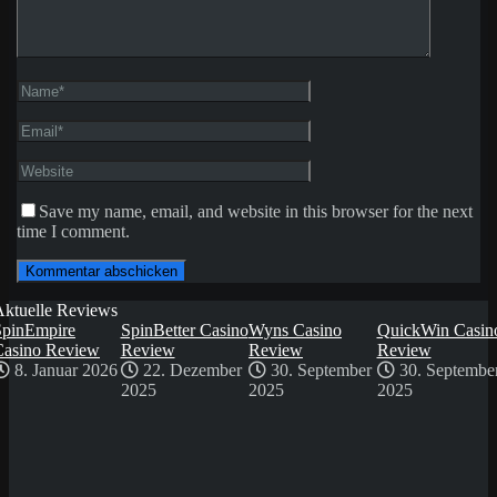
Save my name, email, and website in this browser for the next
time I comment.
Aktuelle Reviews
SpinEmpire
SpinBetter Casino
Wyns Casino
QuickWin Casin
Casino Review
Review
Review
Review
8. Januar 2026
22. Dezember
30. September
30. Septembe
2025
2025
2025