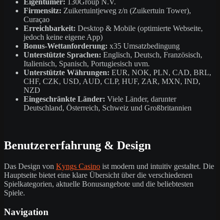
Eigentümer:
130Group N.V.
Firmensitz:
Zuikertuintjeweg z/n (Zuikertuin Tower),
Curaçao
Erreichbarkeit:
Desktop & Mobile (optimierte Webseite,
jedoch keine eigene App)
Bonus-Wettanforderung:
x35 Umsatzbedingung
Unterstützte Sprachen:
Englisch, Deutsch, Französisch,
Italienisch, Spanisch, Portugiesisch uvm.
Unterstützte Währungen:
EUR, NOK, PLN, CAD, BRL,
CHF, CZK, USD, AUD, CLP, HUF, ZAR, MXN, IND,
NZD
Eingeschränkte Länder:
Viele Länder, darunter
Deutschland, Österreich, Schweiz und Großbritannien
Benutzererfahrung & Design
Das Design von
Kyngs Casino
ist modern und intuitiv gestaltet. Die
Hauptseite bietet eine klare Übersicht über die verschiedenen
Spielkategorien, aktuelle Bonusangebote und die beliebtesten
Spiele.
Navigation