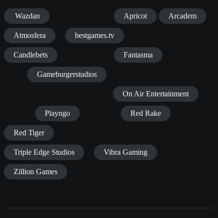
Wazdan
Apricot
Arcadem
Atmosfera
bestgames.tv
Candlebets
Fantasma
Gameburgerstudios
On Air Entertainment
Playngo
Red Rake
Red Tiger
Triple Edge Studios
Vibra Gaming
Zillion Games