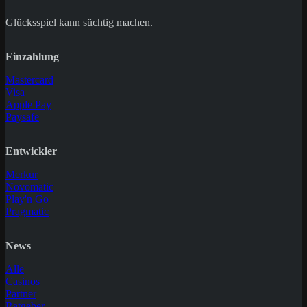
Glücksspiel kann süchtig machen.
Einzahlung
Mastercard
Visa
Apple Pay
Paysafe
Entwickler
Merkur
Novomatic
Play'n Go
Pragmatic
News
Alle
Casinos
Partner
Ratgeber