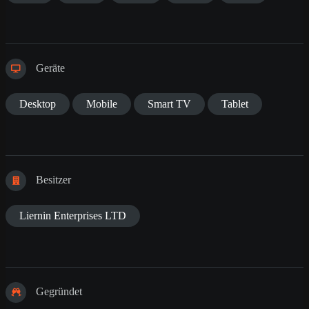
Geräte
Desktop
Mobile
Smart TV
Tablet
Besitzer
Liernin Enterprises LTD
Gegründet