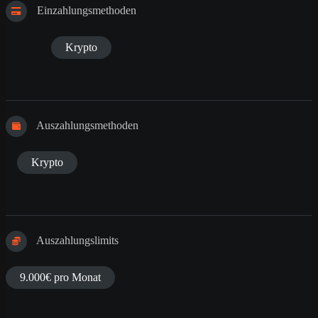
Einzahlungsmethoden
Krypto
Auszahlungsmethoden
Krypto
Auszahlungslimits
9.000€ pro Monat