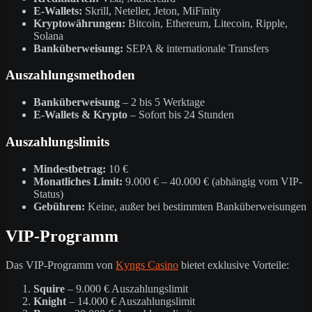
E-Wallets:
Skrill, Neteller, Jeton, MiFinity
Kryptowährungen:
Bitcoin, Ethereum, Litecoin, Ripple,
Solana
Banküberweisung:
SEPA & internationale Transfers
Auszahlungsmethoden
Banküberweisung
– 2 bis 5 Werktage
E-Wallets & Krypto
– Sofort bis 24 Stunden
Auszahlungslimits
Mindestbetrag:
10 €
Monatliches Limit:
9.000 € – 40.000 € (abhängig vom VIP-
Status)
Gebühren:
Keine, außer bei bestimmten Banküberweisungen
VIP-Programm
Das VIP-Programm von
Kyngs Casino
bietet exklusive Vorteile:
Squire
– 9.000 € Auszahlungslimit
Knight
– 14.000 € Auszahlungslimit