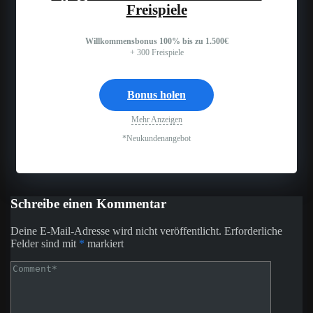
Freispiele
Willkommensbonus 100% bis zu 1.500€
+ 300 Freispiele
Bonus holen
Mehr Anzeigen
*Neukundenangebot
Schreibe einen Kommentar
Deine E-Mail-Adresse wird nicht veröffentlicht.
Erforderliche
Felder sind mit
*
markiert