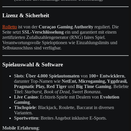
Lizenz & Sicherheit
Rolletto
ist von der
Curaçao Gaming Authority
reguliert. Die
Seite setzt
SSL-Verschlüsselung
ein und garantiert mit einem
zertifizierten Zufallszahlengenerator (RNG) faires Spiel.
Verantwortungsvolle Spieloptionen wie Einzahlungslimits und
Selbstausschluss sind verfügbar.
Spielauswahl & Software
Slots
:
Über 4.000 Spielautomaten
von
100+ Entwicklern
,
darunter Top-Namen wie
NetEnt, Microgaming, Yggdrasil,
Pragmatic Play, Red Tiger
und
Big Time Gaming
. Beliebte
Titel:
Starburst, Book of Dead, Sweet Bonanza
.
Live Casino
: Echtzeit-Spiele mit Dealern von
Evolution
Gaming
.
Tischspiele
: Blackjack, Roulette, Baccarat in diversen
Varianten.
Sportwetten
: Breites Angebot inklusive E-Sports.
Mobile Erfahrung
: