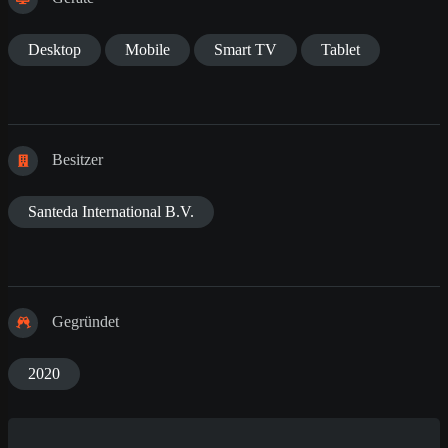
Desktop
Mobile
Smart TV
Tablet
Besitzer
Santeda International B.V.
Gegründet
2020