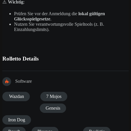
⚠️
Wichtig
:
Prüfen Sie vor der Anmeldung die
lokal gültigen
Glücksspielgesetze
.
Nutzen Sie verantwortungsvolle Spieltools (z. B.
Einzahlungslimits).
Rolletto Details
Software
Wazdan
7 Mojos
Genesis
Iron Dog