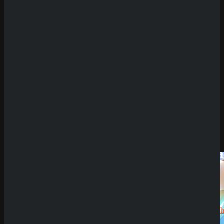
Review
SpinBetter
Casino
Echtgeldmodus
Review
Demoversion
Wyns
Casino
Having issues with
Aztec Tower
?
Review
QuickWin
Casino
Review
Betista
Casino
Review
Submit
Sicher dir einen 100% Bonus bis 500€ und spiele
Neueste
Aztec Tower
Try Our Featured Games
Kommenta
Alex
zu
Dazard
rami
zu
CryptoRus