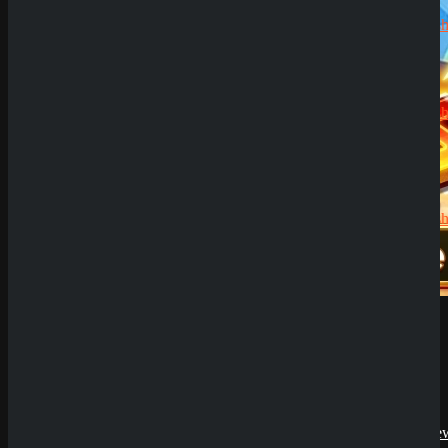
Jens
zu
CryptoRush
200% bis
zu 2.500€
Silizi
zu
CryptoRush
200% bis
zu 2.500€
Robert99
zu
CryptoRush
200% bis
zu 2.500€
News
SpinEmpire Casino
Demo Spiel
Review
8. Januar 2026
SpinBetter Casino
Review
22. Dezember
2025
Wyns Casino Revie