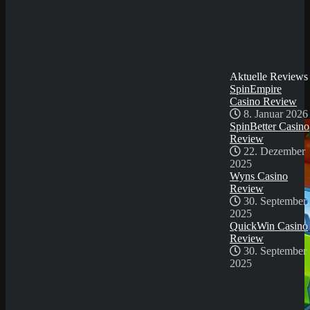
30. September
2025
QuickWin Casino
Review
30. September
2025
Aktuelle Reviews
SpinEmpire
Casino Review
Demo Spiel
8. Januar 2026
SpinBetter Casino
Review
22. Dezember
2025
Wyns Casino
Review
30. September
2025
QuickWin Casino
Review
30. September
2025