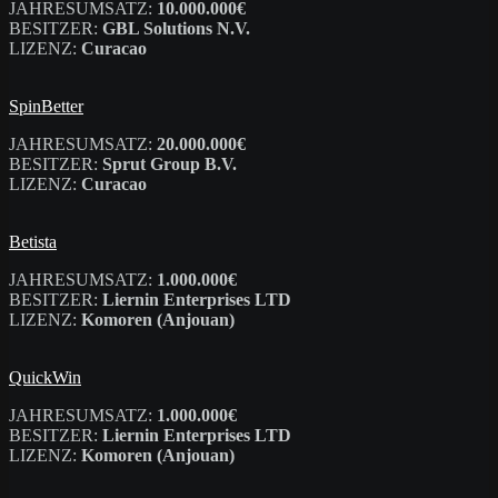
JAHRESUMSATZ:
10.000.000€
BESITZER:
GBL Solutions N.V.
LIZENZ:
Curacao
SpinBetter
JAHRESUMSATZ:
20.000.000€
BESITZER:
Sprut Group B.V.
LIZENZ:
Curacao
Betista
JAHRESUMSATZ:
1.000.000€
BESITZER:
Liernin Enterprises LTD
LIZENZ:
Komoren (Anjouan)
QuickWin
JAHRESUMSATZ:
1.000.000€
BESITZER:
Liernin Enterprises LTD
LIZENZ:
Komoren (Anjouan)