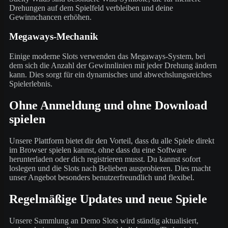
Drehungen auf dem Spielfeld verbleiben und deine
Gewinnchancen erhöhen.
Megaways-Mechanik
Einige moderne Slots verwenden das Megaways-System, bei
dem sich die Anzahl der Gewinnlinien mit jeder Drehung ändern
kann. Dies sorgt für ein dynamisches und abwechslungsreiches
Spielerlebnis.
Ohne Anmeldung und ohne Download
spielen
Unsere Plattform bietet dir den Vorteil, dass du alle Spiele direkt
im Browser spielen kannst, ohne dass du eine Software
herunterladen oder dich registrieren musst. Du kannst sofort
loslegen und die Slots nach Belieben ausprobieren. Dies macht
unser Angebot besonders benutzerfreundlich und flexibel.
Regelmäßige Updates und neue Spiele
Unsere Sammlung an Demo Slots wird ständig aktualisiert,