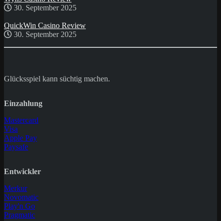
30. September 2025
QuickWin Casino Review
30. September 2025
Glücksspiel kann süchtig machen.
Einzahlung
Mastercard
Visa
Apple Pay
Paysafe
Entwickler
Merkur
Novomatic
Play'n Go
Pragmatic