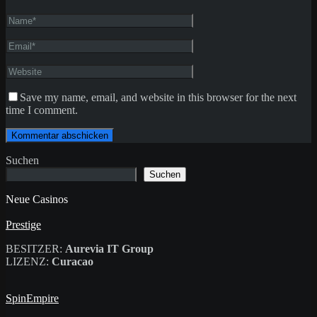
Save my name, email, and website in this browser for the next
time I comment.
Suchen
Suchen
Neue Casinos
Prestige
BESITZER:
Aurevia IT Group
LIZENZ:
Curacao
SpinEmpire