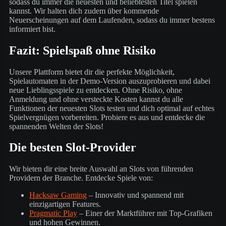
sodass du immer die neuesten und beliebtesten Titel spielen
kannst. Wir halten dich zudem über kommende
Neuerscheinungen auf dem Laufenden, sodass du immer bestens
informiert bist.
Fazit: Spielspaß ohne Risiko
Unsere Plattform bietet dir die perfekte Möglichkeit,
Spielautomaten in der Demo-Version auszuprobieren und dabei
neue Lieblingsspiele zu entdecken. Ohne Risiko, ohne
Anmeldung und ohne versteckte Kosten kannst du alle
Funktionen der neuesten Slots testen und dich optimal auf echtes
Spielvergnügen vorbereiten. Probiere es aus und entdecke die
spannenden Welten der Slots!
Die besten Slot-Provider
Wir bieten dir eine breite Auswahl an Slots von führenden
Providern der Branche. Entdecke Spiele von:
Hacksaw Gaming
– Innovativ und spannend mit
einzigartigen Features.
Pragmatic Play
– Einer der Marktführer mit Top-Grafiken
und hohen Gewinnen.