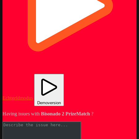
Echtgeldmodus
Demoversion
Having issues with
Bisonado 2 PrizeMatch
?