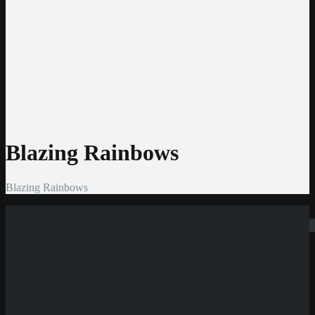
Jeton
CashtoCode
MiFinity
MuchBetter
Auszahlmethoden
Bank Überweisung
MasterCard
Visa
Skrill
Bitcoin
Blazing Rainbows
Blazing Rainbows
Suchen
Neue Casinos