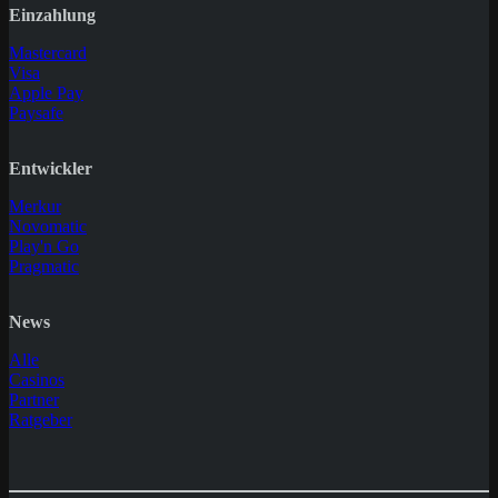
Einzahlung
Mastercard
Visa
Apple Pay
Paysafe
Entwickler
Merkur
Novomatic
Play'n Go
Pragmatic
News
Alle
Casinos
Partner
Ratgeber