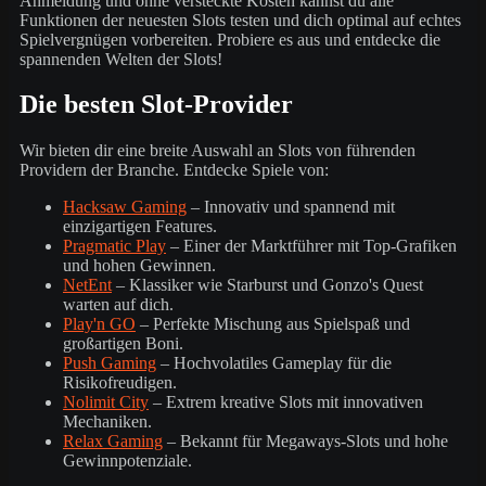
Anmeldung und ohne versteckte Kosten kannst du alle
Funktionen der neuesten Slots testen und dich optimal auf echtes
Spielvergnügen vorbereiten. Probiere es aus und entdecke die
spannenden Welten der Slots!
Die besten Slot-Provider
Wir bieten dir eine breite Auswahl an Slots von führenden
Providern der Branche. Entdecke Spiele von:
Hacksaw Gaming
– Innovativ und spannend mit
einzigartigen Features.
Pragmatic Play
– Einer der Marktführer mit Top-Grafiken
und hohen Gewinnen.
NetEnt
– Klassiker wie Starburst und Gonzo's Quest
warten auf dich.
Play'n GO
– Perfekte Mischung aus Spielspaß und
großartigen Boni.
Push Gaming
– Hochvolatiles Gameplay für die
Risikofreudigen.
Nolimit City
– Extrem kreative Slots mit innovativen
Mechaniken.
Relax Gaming
– Bekannt für Megaways-Slots und hohe
Gewinnpotenziale.