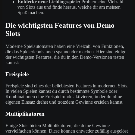
Entdecke neue Lieblingsspiele:
Probiere eine Vielzahl
von Slots aus und finde heraus, welche dir am meisten
Spaß machen.
Die wichtigsten Features von Demo
Slots
Moderne Spielautomaten haben eine Vielzahl von Funktionen,
die das Spielerlebnis noch spannender machen. Hier sind einige
der wichtigsten Features, die du in den Demo-Versionen testen
kannst:
Freispiele
Freispiele sind eines der beliebtesten Features in modernen Slots.
In vielen Spielen kannst du durch bestimmte Symbole oder
Kombinationen eine Freispielrunde aktivieren, in der du ohne
eigenen Einsatz drehst und trotzdem Gewinne erzielen kannst.
Multiplikatoren
Einige Slots bieten Multiplikatoren, die deine Gewinne
vervielfachen können. Diese können entweder zufällig ausgelöst