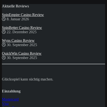
Aktuelle Reviews
SpinEmpire Casino Review
8. Januar 2026
SpinBetter Casino Review
22. Dezember 2025
Wyns Casino Review
30. September 2025
QuickWin Casino Review
30. September 2025
Glücksspiel kann süchtig machen.
Einzahlung
Mastercard
Visa