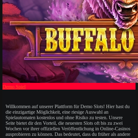
Demo Spiel
Willkommen auf unserer Plattform für Demo Slots! Hier hast du
die einzigartige Möglichkeit, eine riesige Auswahl an
Spielautomaten kostenlos und ohne Risiko zu testen. Unsere
Seite bietet dir den Vorteil, die neuesten Slots oft bis zu zwei
Wochen vor ihrer offiziellen Veröffentlichung in Online-Casinos
ausprobieren zu können. Das bedeutet, dass du früher als andere