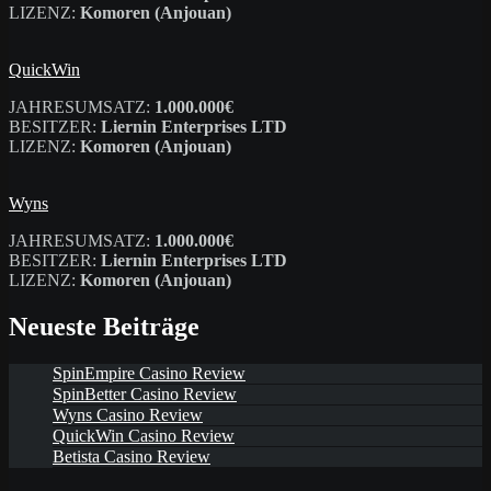
LIZENZ:
Komoren (Anjouan)
QuickWin
JAHRESUMSATZ:
1.000.000€
BESITZER:
Liernin Enterprises LTD
LIZENZ:
Komoren (Anjouan)
Wyns
JAHRESUMSATZ:
1.000.000€
BESITZER:
Liernin Enterprises LTD
LIZENZ:
Komoren (Anjouan)
Neueste Beiträge
SpinEmpire Casino Review
SpinBetter Casino Review
Wyns Casino Review
QuickWin Casino Review
Betista Casino Review