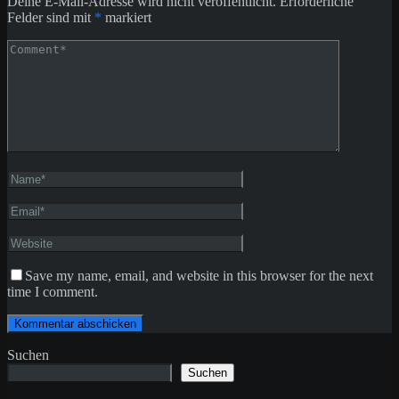
Deine E-Mail-Adresse wird nicht veröffentlicht.
Erforderliche
Felder sind mit
*
markiert
Save my name, email, and website in this browser for the next
time I comment.
Suchen
Suchen