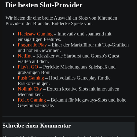
Die besten Slot-Provider
Wir bieten dir eine breite Auswahl an Slots von führenden
Providern der Branche. Entdecke Spiele von:
Hacksaw Gaming
– Innovativ und spannend mit
einzigartigen Features.
Pragmatic Play
– Einer der Marktführer mit Top-Grafiken
und hohen Gewinnen.
NetEnt
– Klassiker wie Starburst und Gonzo's Quest
warten auf dich.
Play'n GO
– Perfekte Mischung aus Spielspaß und
großartigen Boni.
Push Gaming
– Hochvolatiles Gameplay für die
Risikofreudigen.
Nolimit City
– Extrem kreative Slots mit innovativen
Mechaniken.
Relax Gaming
– Bekannt für Megaways-Slots und hohe
Gewinnpotenziale.
Schreibe einen Kommentar