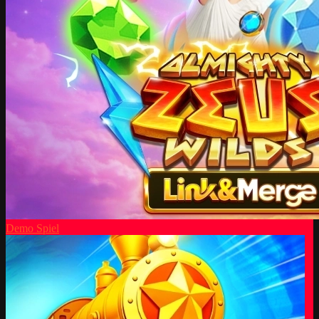
Demo Spiel