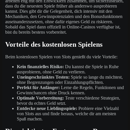
arbeiten eng mit den Entwicklern zusammen, um sicherzustellen,
dass du die neuesten Spiele früher als anderswo ausprobieren
kannst. Dies gibt dir die Gelegenheit, dich intensiv mit den
Mechaniken, den Gewinnpotenzialen und den Bonusfunktionen
auseinanderzusetzen, ohne dafür eigenes Geld zu riskieren.
Sobald das Spiel dann offiziell in Online-Casinos verfügbar ist,
bist du bereits bestens vorbereitet.
Vorteile des kostenlosen Spielens
Beim kostenlosen Spielen von Slots genießt du viele Vorteile:
Kein finanzielles Risiko:
Du kannst die Spiele in Ruhe
ausprobieren, ohne Geld zu verlieren.
Uneingeschränktes Testen:
Spiele so lange du möchtest,
ohne Begrenzungen oder Einzahlungspflichten.
Perfekt für Anfänger:
Lerne die Regeln, Funktionen und
Gewinnchancen ohne Druck kennen.
Optimale Vorbereitung:
Teste verschiedene Strategien,
bevor du echtes Geld setzt.
Entdecke neue Lieblingsspiele:
Probiere eine Vielzahl
von Slots aus und finde heraus, welche dir am meisten
Spaß machen.