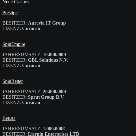
Neue Casinos
Prestige
BESITZER:
Aurevia IT Group
LIZENZ:
Curacao
SpinEmpire
JAHRESUMSATZ:
10.000.000€
BESITZER:
GBL Solutions N.V.
LIZENZ:
Curacao
SpinBetter
JAHRESUMSATZ:
20.000.000€
BESITZER:
Sprut Group B.V.
LIZENZ:
Curacao
Betista
JAHRESUMSATZ:
1.000.000€
BESITZER:
Liernin Enterprises LTD