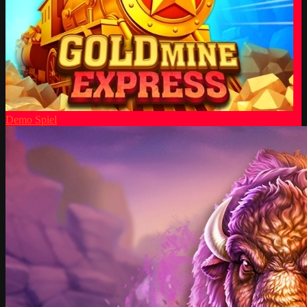
Demo Spiel