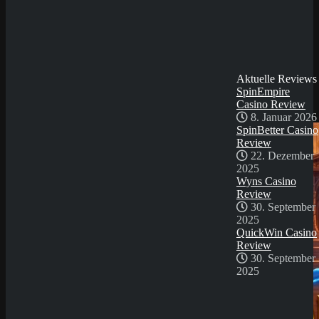
30. September
2025
QuickWin Casino
Review
30. September
2025
Aktuelle Reviews
SpinEmpire
Casino Review
Demo Spiel
8. Januar 2026
SpinBetter Casino
Review
22. Dezember
2025
Wyns Casino
Review
30. September
2025
QuickWin Casino
Review
30. September
2025