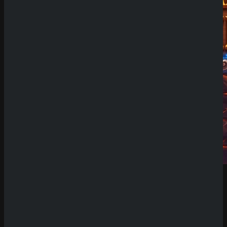
Demo Spiel
Willkommen auf unserer Plattform für Demo
Slots! Hier hast du die einzigartige Möglichkeit,
eine riesige Auswahl an Spielautomaten