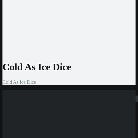
Jeton
CashtoCode
MiFinity
MuchBetter
Auszahlmethoden
Bank Überweisung
MasterCard
Visa
Skrill
Bitcoin
Cold As Ice Dice
Cold As Ice Dice
Suchen
Neue Casinos