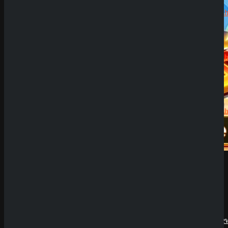
Jens
zu
CryptoRush
200% bis
zu 2.500€
Silizi
zu
CryptoRush
200% bis
zu 2.500€
Robert99
zu
CryptoRush
200% bis
zu 2.500€
News
SpinEmpire Casino
Demo Spiel
Review
8. Januar 2026
SpinBetter Casino
Review
22. Dezember
2025
Wyns Casino Revie