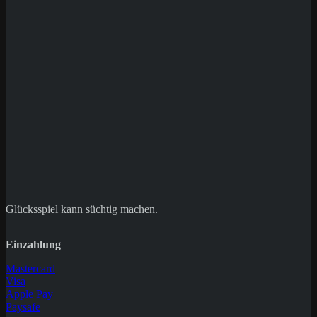
Save my name, email, and website in this
browser for the next time I comment.
Glücksspiel kann süchtig machen.
Einzahlung
Mastercard
Visa
Apple Pay
Paysafe