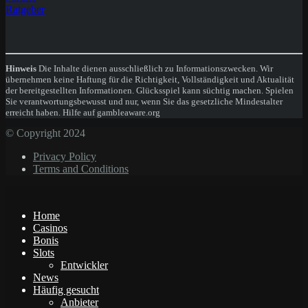
Ratgeber
Hinweis
Die Inhalte dienen ausschließlich zu Informationszwecken. Wir
übernehmen keine Haftung für die Richtigkeit, Vollständigkeit und Aktualität
der bereitgestellten Informationen. Glücksspiel kann süchtig machen. Spielen
Sie verantwortungsbewusst und nur, wenn Sie das gesetzliche Mindestalter
erreicht haben. Hilfe auf gambleaware.org
© Copyright 2024
Privacy Policy
Terms and Conditions
Home
Casinos
Bonis
Slots
Entwickler
News
Häufig gesucht
Anbieter