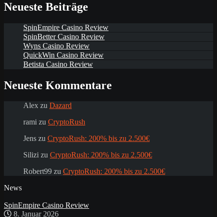
Neueste Beiträge
SpinEmpire Casino Review
SpinBetter Casino Review
Wyns Casino Review
QuickWin Casino Review
Betista Casino Review
Neueste Kommentare
Alex
zu
Dazard
rami
zu
CryptoRush
Jens
zu
CryptoRush: 200% bis zu 2.500€
Silizi
zu
CryptoRush: 200% bis zu 2.500€
Robert99
zu
CryptoRush: 200% bis zu 2.500€
News
SpinEmpire Casino Review
8. Januar 2026