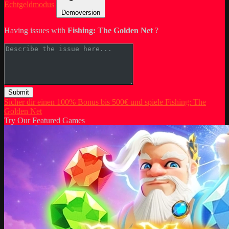
Echtgeldmodus
Demoversion
Having issues with
Fishing: The Golden Net
?
Submit
Sicher dir einen 100% Bonus bis 500€ und spiele Fishing: The
Golden Net
Try Our Featured Games