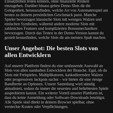
Einsatzhöhen testen können, ohne finanzielle Risiken
einzugehen. Darüber hinaus geben Demo Slots dir die
Gelegenheit, herauszufinden, welche Art von Automatenspiel am
besten zu deinem persönlichen Geschmack passt. Manche
Spieler bevorzugen klassische Slots mit wenigen Walzen und
einfachen Symbolen, während andere moderne Slots mit
zahlreichen Features und komplizierten Bonusmechaniken
bevorzugen. Durch das Testen in der Demo-Version kannst du
gezielt herausfinden, welche Slots dir am meisten Spaß machen.
Unser Angebot: Die besten Slots von
allen Entwicklern
Auf unserer Plattform findest du eine umfassende Auswahl an
Slots von allen namhaften Entwicklern der Branche. Egal, ob du
Slots mit Freispielen, Multiplikatoren, kaskadierenden Walzen
oder progressiven Jackpots suchst – wir bieten dir eine riesige
Bandbreite an Optionen. Unsere Sammlung wird ständig
aktualisiert, sodass du immer die neuesten und beliebtesten Spiele
ausprobieren kannst. Ein weiterer Vorteil unserer Plattform ist,
dass du keine Anmeldung oder Software-Downloads benötigst.
Alle Spiele sind direkt in deinem Browser spielbar, ohne
versteckte Kosten oder Verpflichtungen.