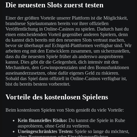
Die neuesten Slots zuerst testen
Einer der größten Vorteile unserer Plattform ist die Möglichkeit,
brandneue Spielautomaten bereits vor ihrer offiziellen
Veröffentlichung in Online-Casinos zu spielen. Dadurch hast du
einen entscheidenden Vorteil gegenüber anderen Spielern, denn
du kannst dich bereits mit den neuesten Slots vertraut machen,
bevor sie überhaupt auf Echtgeld-Plattformen verfügbar sind. Wir
arbeiten eng mit den Entwicklern zusammen, um sicherzustellen,
dass du die neuesten Spiele früher als anderswo ausprobieren
kannst. Dies gibt dir die Gelegenheit, dich intensiv mit den
Mechaniken, den Gewinnpotenzialen und den Bonusfunktionen
auseinanderzusetzen, ohne dafür eigenes Geld zu riskieren.
Sobald das Spiel dann offiziell in Online-Casinos verfügbar ist,
bist du bereits bestens vorbereitet.
Vorteile des kostenlosen Spielens
Beim kostenlosen Spielen von Slots genießt du viele Vorteile:
Kein finanzielles Risiko:
Du kannst die Spiele in Ruhe
ausprobieren, ohne Geld zu verlieren.
Uneingeschränktes Testen:
Spiele so lange du möchtest,
ohne Begrenzungen oder Einzahlungspflichten.