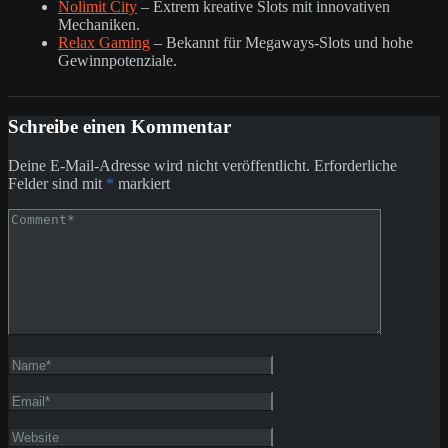
Nolimit City
– Extrem kreative Slots mit innovativen
Mechaniken.
Relax Gaming
– Bekannt für Megaways-Slots und hohe
Gewinnpotenziale.
Schreibe einen Kommentar
Deine E-Mail-Adresse wird nicht veröffentlicht.
Erforderliche
Felder sind mit
*
markiert