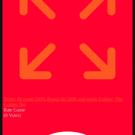
Sicher dir einen 100% Bonus bis 500€ und spiele Fishing: The
Golden Net
Rate Game
(
0
Votes)