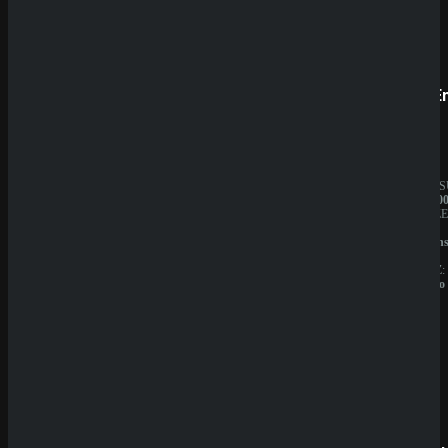
Prestige
SpinE
BESITZER:
JAHRES
Aurevia
10.000.0
IT
BESITZE
Group
GBL
LIZENZ:
Solution
Curacao
N.V.
LIZENZ:
Curacao