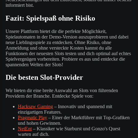
informiert bist.
Fazit: Spielspaß ohne Risiko
Unsere Plattform bietet dir die perfekte Möglichkeit,
Spielautomaten in der Demo-Version auszuprobieren und dabei
neue Lieblingsspiele zu entdecken. Ohne Risiko, ohne
Anmeldung und ohne versteckte Kosten kannst du alle
Funktionen der neuesten Slots testen und dich optimal auf echtes
Spielvergnügen vorbereiten. Probiere es aus und entdecke die
spannenden Welten der Slots!
Die besten Slot-Provider
Wir bieten dir eine breite Auswahl an Slots von führenden
Providern der Branche. Entdecke Spiele von:
Hacksaw Gaming
– Innovativ und spannend mit
einzigartigen Features.
Pragmatic Play
– Einer der Marktführer mit Top-Grafiken
und hohen Gewinnen.
NetEnt
– Klassiker wie Starburst und Gonzo's Quest
warten auf dich.