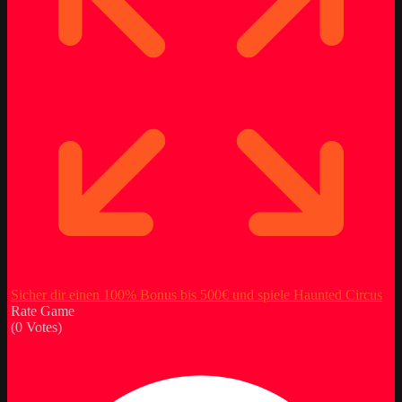
Sicher dir einen 100% Bonus bis 500€ und spiele Haunted Circus
Rate Game
(
0
Votes)