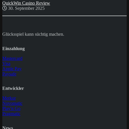
QuickWin Casino Review
30. September 2025
Glücksspiel kann süchtig machen.
Einzahlung
Mastercard
Visa
Apple Pay
Paysafe
Entwickler
Merkur
Novomatic
Play'n Go
Pragmatic
News