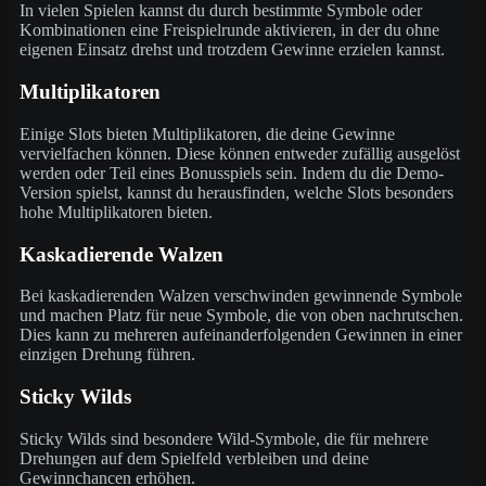
In vielen Spielen kannst du durch bestimmte Symbole oder
Kombinationen eine Freispielrunde aktivieren, in der du ohne
eigenen Einsatz drehst und trotzdem Gewinne erzielen kannst.
Multiplikatoren
Einige Slots bieten Multiplikatoren, die deine Gewinne
vervielfachen können. Diese können entweder zufällig ausgelöst
werden oder Teil eines Bonusspiels sein. Indem du die Demo-
Version spielst, kannst du herausfinden, welche Slots besonders
hohe Multiplikatoren bieten.
Kaskadierende Walzen
Bei kaskadierenden Walzen verschwinden gewinnende Symbole
und machen Platz für neue Symbole, die von oben nachrutschen.
Dies kann zu mehreren aufeinanderfolgenden Gewinnen in einer
einzigen Drehung führen.
Sticky Wilds
Sticky Wilds sind besondere Wild-Symbole, die für mehrere
Drehungen auf dem Spielfeld verbleiben und deine
Gewinnchancen erhöhen.