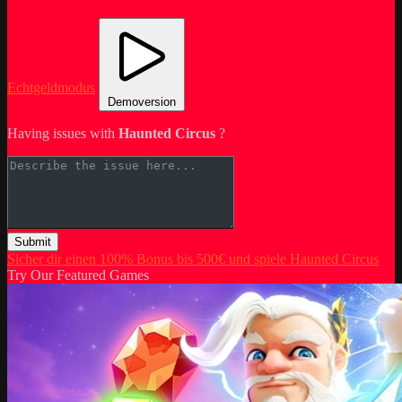
Echtgeldmodus
Demoversion
Having issues with
Haunted Circus
?
Submit
Sicher dir einen 100% Bonus bis 500€ und spiele Haunted Circus
Try Our Featured Games