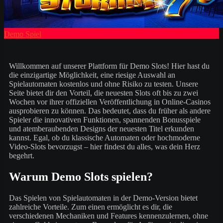
Demo Spiel
Willkommen auf unserer Plattform für Demo Slots! Hier hast du
die einzigartige Möglichkeit, eine riesige Auswahl an
Spielautomaten kostenlos und ohne Risiko zu testen. Unsere
Seite bietet dir den Vorteil, die neuesten Slots oft bis zu zwei
Wochen vor ihrer offiziellen Veröffentlichung in Online-Casinos
ausprobieren zu können. Das bedeutet, dass du früher als andere
Spieler die innovativen Funktionen, spannenden Bonusspiele
und atemberaubenden Designs der neuesten Titel erkunden
kannst. Egal, ob du klassische Automaten oder hochmoderne
Video-Slots bevorzugst – hier findest du alles, was dein Herz
begehrt.
Warum Demo Slots spielen?
Das Spielen von Spielautomaten in der Demo-Version bietet
zahlreiche Vorteile. Zum einen ermöglicht es dir, die
verschiedenen Mechaniken und Features kennenzulernen, ohne