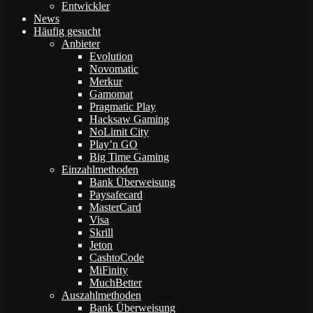
Entwickler
News
Häufig gesucht
Anbieter
Evolution
Novomatic
Merkur
Gamomat
Pragmatic Play
Hacksaw Gaming
NoLimit City
Play’n GO
Big Time Gaming
Einzahlmethoden
Bank Überweisung
Paysafecard
MasterCard
Visa
Skrill
Jeton
CashtoCode
MiFinity
MuchBetter
Auszahlmethoden
Bank Überweisung