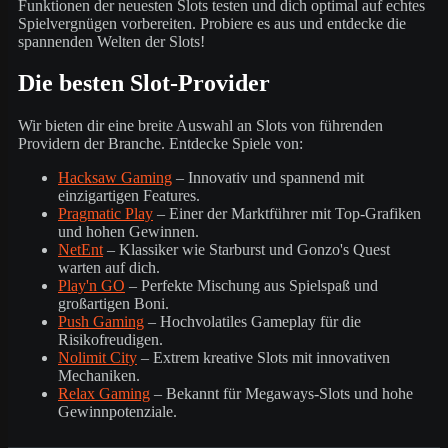
Funktionen der neuesten Slots testen und dich optimal auf echtes
Spielvergnügen vorbereiten. Probiere es aus und entdecke die
spannenden Welten der Slots!
Die besten Slot-Provider
Wir bieten dir eine breite Auswahl an Slots von führenden
Providern der Branche. Entdecke Spiele von:
Hacksaw Gaming
– Innovativ und spannend mit
einzigartigen Features.
Pragmatic Play
– Einer der Marktführer mit Top-Grafiken
und hohen Gewinnen.
NetEnt
– Klassiker wie Starburst und Gonzo's Quest
warten auf dich.
Play'n GO
– Perfekte Mischung aus Spielspaß und
großartigen Boni.
Push Gaming
– Hochvolatiles Gameplay für die
Risikofreudigen.
Nolimit City
– Extrem kreative Slots mit innovativen
Mechaniken.
Relax Gaming
– Bekannt für Megaways-Slots und hohe
Gewinnpotenziale.