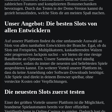
zahlreichen Features und komplizierten Bonusmechaniken
bevorzugen. Durch das Testen in der Demo-Version kannst du
gezielt herausfinden, welche Slots dir am meisten Spaß machen.
Unser Angebot: Die besten Slots von
allen Entwicklern
Auf unserer Plattform findest du eine umfassende Auswahl an
Slots von allen namhaften Entwicklern der Branche. Egal, ob du
Slots mit Freispielen, Multiplikatoren, kaskadierenden Walzen
oder progressiven Jackpots suchst – wir bieten dir eine riesige
Bandbreite an Optionen. Unsere Sammlung wird ständig
aktualisiert, sodass du immer die neuesten und beliebtesten Spiele
ausprobieren kannst. Ein weiterer Vorteil unserer Plattform ist,
dass du keine Anmeldung oder Software-Downloads benötigst.
Alle Spiele sind direkt in deinem Browser spielbar, ohne
versteckte Kosten oder Verpflichtungen.
Die neuesten Slots zuerst testen
Einer der größten Vorteile unserer Plattform ist die Möglichkeit,
brandneue Spielautomaten bereits vor ihrer offiziellen
Veröffentlichung in Online-Casinos zu spielen. Dadurch hast du