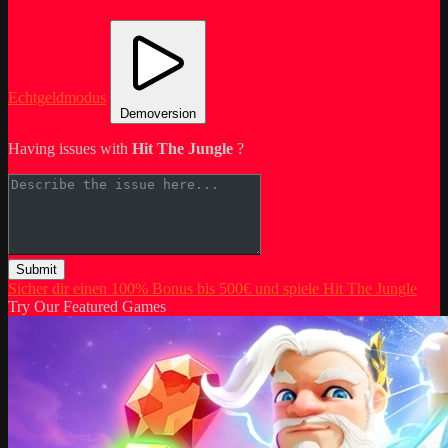
Echtgeldmodus
Demoversion
Having issues with
Hit The Jungle
?
Submit
Sicher dir einen 100% Bonus bis 500€ und spiele Hit The Jungle
Try Our Featured Games