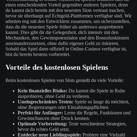
einen entscheidenden Vorteil gegenüber anderen Spielern, denn
du kannst dich bereits mit den neuesten Slots vertraut machen,
bevor sie überhaupt auf Echtgeld-Plattformen verfügbar sind. Wir
arbeiten eng mit den Entwicklern zusammen, um sicherzustellen,
dass du die neuesten Spiele früher als anderswo ausprobieren
kannst. Dies gibt dir die Gelegenheit, dich intensiv mit den
Mechaniken, den Gewinnpotenzialen und den Bonusfunktionen
auseinanderzusetzen, ohne dafür eigenes Geld zu riskieren.
Sobald das Spiel dann offiziell in Online-Casinos verfügbar ist,
bist du bereits bestens vorbereitet.
Vorteile des kostenlosen Spielens
Beim kostenlosen Spielen von Slots genießt du viele Vorteile:
Kein finanzielles Risiko:
Du kannst die Spiele in Ruhe
ausprobieren, ohne Geld zu verlieren.
Uneingeschränktes Testen:
Spiele so lange du möchtest,
ohne Begrenzungen oder Einzahlungspflichten.
Perfekt für Anfänger:
Lerne die Regeln, Funktionen und
Gewinnchancen ohne Druck kennen.
Optimale Vorbereitung:
Teste verschiedene Strategien,
bevor du echtes Geld setzt.
Entdecke neue Lieblingsspiele:
Probiere eine Vielzahl