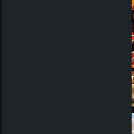
Jens
zu
CryptoRush
200% bis
zu 2.500€
Silizi
zu
CryptoRush
200% bis
zu 2.500€
Robert99
zu
CryptoRush
200% bis
zu 2.500€
News
SpinEmpire Casino
Review
8. Januar 2026
SpinBetter Casino
Demo Spiel
Review
22. Dezember
2025
Wyns Casino Revie