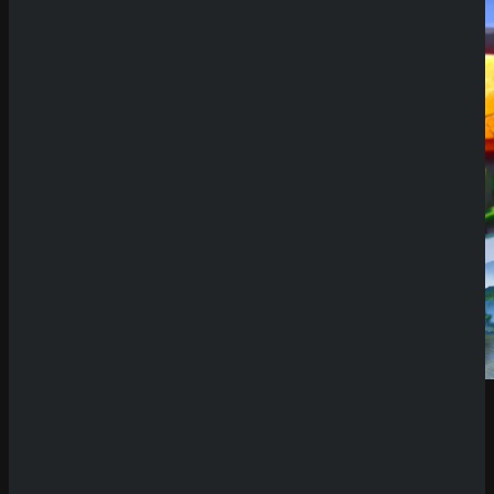
Demo Spiel
Willkommen auf unserer Plattform für Demo
Slots! Hier hast du die einzigartige Möglichkeit,