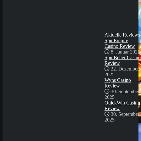
30. September
2025
QuickWin Casino
Review
30. September
2025
Aktuelle Reviews
SpinEmpire
Casino Review
8. Januar 2026
SpinBetter Casino
Review
22. Dezember
2025
Wyns Casino
Review
30. September
2025
QuickWin Casino
Review
30. September
2025
Demo Spiel