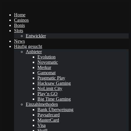
Home
Casinos
Bonis
Slots
Entwickler
News
Häufig gesucht
Anbieter
Evolution
Novomatic
Merkur
Gamomat
Pragmatic Play
Hacksaw Gaming
NoLimit City
Play’n GO
Big Time Gaming
Einzahlmethoden
Bank Überweisung
Paysafecard
MasterCard
Visa
Skrill