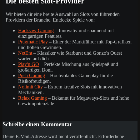
Die besten Slot-Provider
Wir bieten dir eine breite Auswahl an Slots von führenden
Providern der Branche. Entdecke Spiele von:
Hacksaw Gaming
– Innovativ und spannend mit
einzigartigen Features.
Pragmatic Play
– Einer der Marktführer mit Top-Grafiken
und hohen Gewinnen.
NetEnt
– Klassiker wie Starburst und Gonzo's Quest
warten auf dich.
Play'n GO
– Perfekte Mischung aus Spielspaß und
großartigen Boni.
Push Gaming
– Hochvolatiles Gameplay für die
Risikofreudigen.
Nolimit City
– Extrem kreative Slots mit innovativen
Mechaniken.
Relax Gaming
– Bekannt für Megaways-Slots und hohe
Gewinnpotenziale.
Schreibe einen Kommentar
Deine E-Mail-Adresse wird nicht veröffentlicht.
Erforderliche