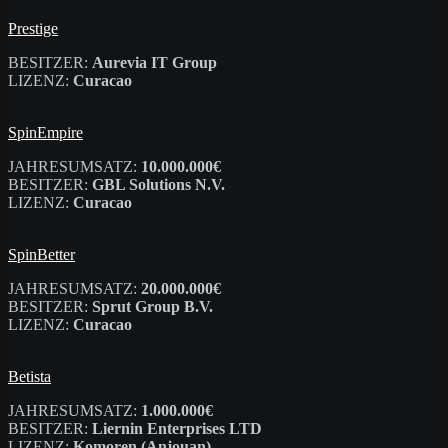
Prestige
BESITZER:
Aurevia IT Group
LIZENZ:
Curacao
SpinEmpire
JAHRESUMSATZ:
10.000.000€
BESITZER:
GBL Solutions N.V.
LIZENZ:
Curacao
SpinBetter
JAHRESUMSATZ:
20.000.000€
BESITZER:
Sprut Group B.V.
LIZENZ:
Curacao
Betista
JAHRESUMSATZ:
1.000.000€
BESITZER:
Liernin Enterprises LTD
LIZENZ:
Komoren (Anjouan)