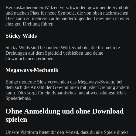
Bei kaskadierenden Walzen verschwinden gewinnende Symbole
und machen Platz für neue Symbole, die von oben nachrutschen.
Dies kann zu mehreren aufeinanderfolgenden Gewinnen in einer
einzigen Drehung führen.
Sticky Wilds
Sticky Wilds sind besondere Wild-Symbole, die für mehrere
Drehungen auf dem Spielfeld verbleiben und deine
Gewinnchancen erhöhen.
Megaways-Mechanik
Einige moderne Slots verwenden das Megaways-System, bei
dem sich die Anzahl der Gewinnlinien mit jeder Drehung ändern
kann. Dies sorgt für ein dynamisches und abwechslungsreiches
Spielerlebnis.
Ohne Anmeldung und ohne Download
spielen
Unsere Plattform bietet dir den Vorteil, dass du alle Spiele direkt