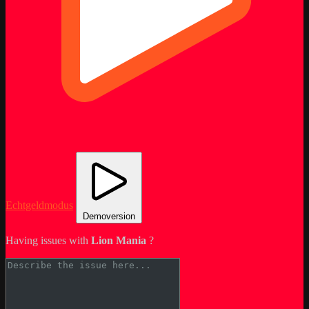
Echtgeldmodus
Demoversion
Having issues with
Lion Mania
?