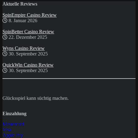
Aktuelle Reviews
SpinEmpire Casino Review
8. Januar 2026
SpinBetter Casino Review
22. Dezember 2025
Wyns Casino Review
30. September 2025
QuickWin Casino Review
30. September 2025
Glücksspiel kann süchtig machen.
Einzahlung
Mastercard
Visa
Apple Pay