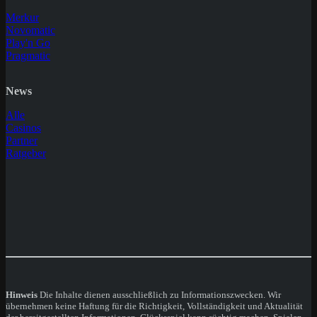
Merkur
Novomatic
Play'n Go
Pragmatic
News
Alle
Casinos
Partner
Ratgeber
Hinweis
Die Inhalte dienen ausschließlich zu Informationszwecken. Wir
übernehmen keine Haftung für die Richtigkeit, Vollständigkeit und Aktualität