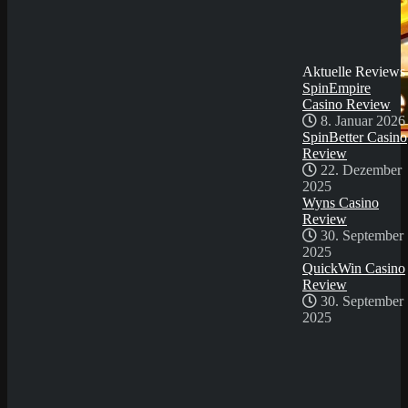
QuickWin Casino
Review
30. September
2025
Aktuelle Reviews
SpinEmpire
Casino Review
8. Januar 2026
SpinBetter Casino
Demo Spiel
Review
22. Dezember
2025
Wyns Casino
Review
30. September
2025
QuickWin Casino
Review
30. September
2025