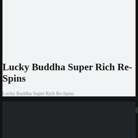
Jeton
CashtoCode
MiFinity
MuchBetter
Auszahlmethoden
Bank Überweisung
MasterCard
Visa
Skrill
Bitcoin
Lucky Buddha Super Rich Re-
Spins
Lucky Buddha Super Rich Re-Spins
Suchen
Neue Casinos