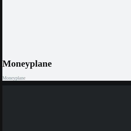
Aus
Moneyplane
Moneyplane