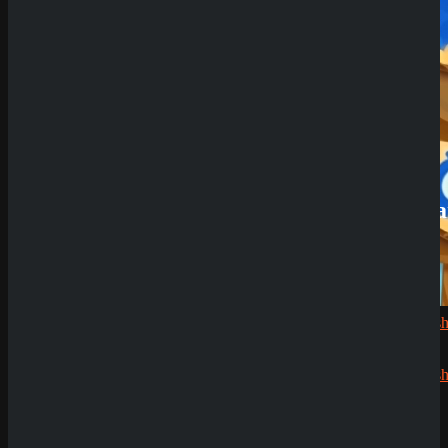
Review
QuickWin
Casino
Review
Betista
Casino
Review
Neueste
Kommenta
Alex
zu
Dazard
rami
zu
CryptoRus
Jens
zu
CryptoRush
200% bis
zu 2.500€
Silizi
zu