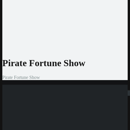
Jeton
CashtoCode
MiFinity
MuchBetter
Auszahlmethoden
Bank Überweisung
MasterCard
Visa
Skrill
Bitcoin
Pirate Fortune Show
Pirate Fortune Show
Suchen
Neue Casinos