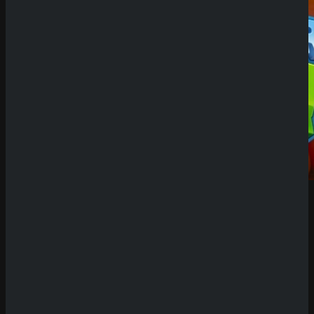
Demo Spiel
Willkommen auf unserer Plattform für Demo
Slots! Hier hast du die einzigartige Möglichkeit,
eine riesige Auswahl an Spielautomaten
kostenlos und ohne Risiko zu testen. Unsere
Seite bietet dir den Vorteil, die neuesten Slots
oft bis zu zwei Wochen vor ihrer offiziellen
Veröffentlichung in Online-Casinos