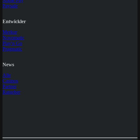
Apple Pay
Paysafe
Entwickler
Merkur
Novomatic
Play'n Go
Pragmatic
News
Alle
Casinos
Partner
Ratgeber