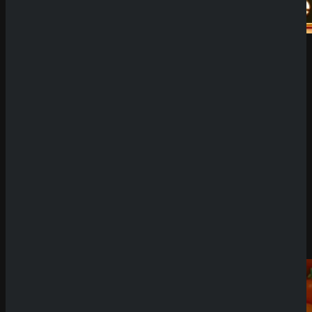
Demo Spiel
Demo Spiel