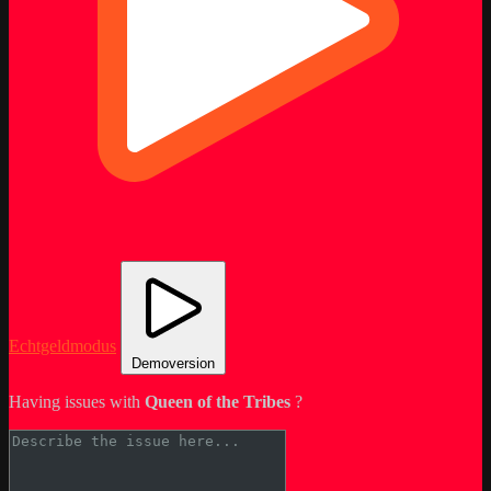
Echtgeldmodus
Demoversion
Having issues with
Queen of the Tribes
?