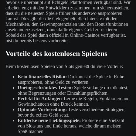
bevor sie überhaupt auf Echtgeld-Plattformen verfügbar sind. Wir
arbeiten eng mit den Entwicklern zusammen, um sicherzustellen,
dass du die neuesten Spiele früher als anderswo ausprobieren
kannst. Dies gibt dir die Gelegenheit, dich intensiv mit den
Mechaniken, den Gewinnpotenzialen und den Bonusfunktionen
auseinanderzusetzen, ohne dafür eigenes Geld zu riskieren.
Sobald das Spiel dann offiziell in Online-Casinos verfügbar ist,
bist du bereits bestens vorbereitet.
Vorteile des kostenlosen Spielens
Beim kostenlosen Spielen von Slots genießt du viele Vorteile:
Kein finanzielles Risiko:
Du kannst die Spiele in Ruhe
ausprobieren, ohne Geld zu verlieren.
Uneingeschränktes Testen:
Spiele so lange du möchtest,
ohne Begrenzungen oder Einzahlungspflichten.
Perfekt für Anfänger:
Lerne die Regeln, Funktionen und
Gewinnchancen ohne Druck kennen.
Optimale Vorbereitung:
Teste verschiedene Strategien,
bevor du echtes Geld setzt.
Entdecke neue Lieblingsspiele:
Probiere eine Vielzahl
von Slots aus und finde heraus, welche dir am meisten
Spaß machen.