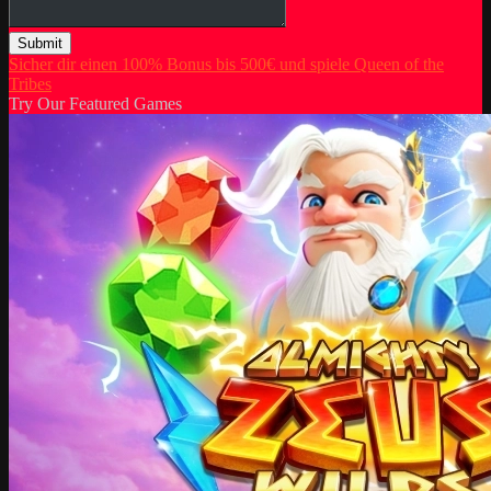
Submit
Sicher dir einen 100% Bonus bis 500€ und spiele Queen of the
Tribes
Try Our Featured Games