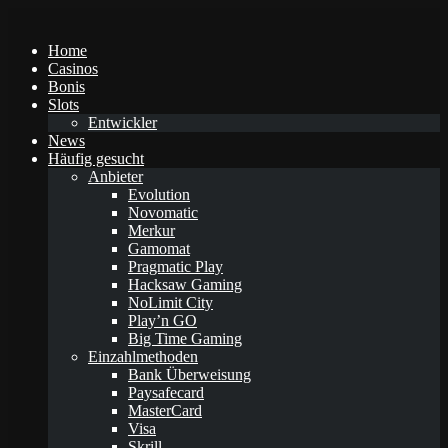
Home
Casinos
Bonis
Slots
Entwickler
News
Häufig gesucht
Anbieter
Evolution
Novomatic
Merkur
Gamomat
Pragmatic Play
Hacksaw Gaming
NoLimit City
Play’n GO
Big Time Gaming
Einzahlmethoden
Bank Überweisung
Paysafecard
MasterCard
Visa
Skrill