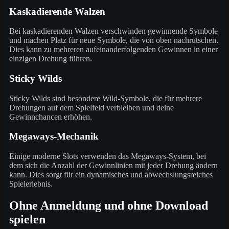
Kaskadierende Walzen
Bei kaskadierenden Walzen verschwinden gewinnende Symbole
und machen Platz für neue Symbole, die von oben nachrutschen.
Dies kann zu mehreren aufeinanderfolgenden Gewinnen in einer
einzigen Drehung führen.
Sticky Wilds
Sticky Wilds sind besondere Wild-Symbole, die für mehrere
Drehungen auf dem Spielfeld verbleiben und deine
Gewinnchancen erhöhen.
Megaways-Mechanik
Einige moderne Slots verwenden das Megaways-System, bei
dem sich die Anzahl der Gewinnlinien mit jeder Drehung ändern
kann. Dies sorgt für ein dynamisches und abwechslungsreiches
Spielerlebnis.
Ohne Anmeldung und ohne Download
spielen