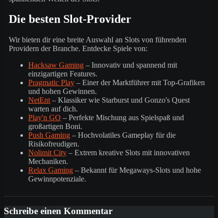
Die besten Slot-Provider
Wir bieten dir eine breite Auswahl an Slots von führenden
Providern der Branche. Entdecke Spiele von:
Hacksaw Gaming
– Innovativ und spannend mit
einzigartigen Features.
Pragmatic Play
– Einer der Marktführer mit Top-Grafiken
und hohen Gewinnen.
NetEnt
– Klassiker wie Starburst und Gonzo's Quest
warten auf dich.
Play'n GO
– Perfekte Mischung aus Spielspaß und
großartigen Boni.
Push Gaming
– Hochvolatiles Gameplay für die
Risikofreudigen.
Nolimit City
– Extrem kreative Slots mit innovativen
Mechaniken.
Relax Gaming
– Bekannt für Megaways-Slots und hohe
Gewinnpotenziale.
Schreibe einen Kommentar