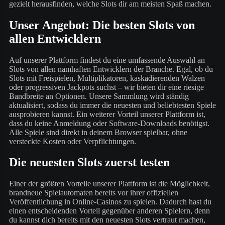
gezielt herausfinden, welche Slots dir am meisten Spaß machen.
Unser Angebot: Die besten Slots von
allen Entwicklern
Auf unserer Plattform findest du eine umfassende Auswahl an
Slots von allen namhaften Entwicklern der Branche. Egal, ob du
Slots mit Freispielen, Multiplikatoren, kaskadierenden Walzen
oder progressiven Jackpots suchst – wir bieten dir eine riesige
Bandbreite an Optionen. Unsere Sammlung wird ständig
aktualisiert, sodass du immer die neuesten und beliebtesten Spiele
ausprobieren kannst. Ein weiterer Vorteil unserer Plattform ist,
dass du keine Anmeldung oder Software-Downloads benötigst.
Alle Spiele sind direkt in deinem Browser spielbar, ohne
versteckte Kosten oder Verpflichtungen.
Die neuesten Slots zuerst testen
Einer der größten Vorteile unserer Plattform ist die Möglichkeit,
brandneue Spielautomaten bereits vor ihrer offiziellen
Veröffentlichung in Online-Casinos zu spielen. Dadurch hast du
einen entscheidenden Vorteil gegenüber anderen Spielern, denn
du kannst dich bereits mit den neuesten Slots vertraut machen,