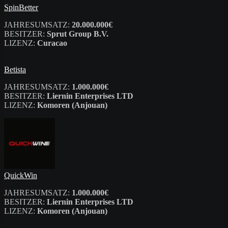
SpinBetter
JAHRESUMSATZ:
20.000.000€
BESITZER:
Sprut Group B.V.
LIZENZ:
Curacao
Betista
JAHRESUMSATZ:
1.000.000€
BESITZER:
Liernin Enterprises LTD
LIZENZ:
Komoren (Anjouan)
QuickWin
JAHRESUMSATZ:
1.000.000€
BESITZER:
Liernin Enterprises LTD
LIZENZ:
Komoren (Anjouan)