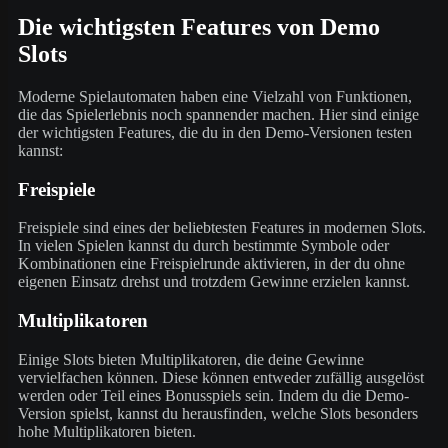
Die wichtigsten Features von Demo
Slots
Moderne Spielautomaten haben eine Vielzahl von Funktionen,
die das Spielerlebnis noch spannender machen. Hier sind einige
der wichtigsten Features, die du in den Demo-Versionen testen
kannst:
Freispiele
Freispiele sind eines der beliebtesten Features in modernen Slots.
In vielen Spielen kannst du durch bestimmte Symbole oder
Kombinationen eine Freispielrunde aktivieren, in der du ohne
eigenen Einsatz drehst und trotzdem Gewinne erzielen kannst.
Multiplikatoren
Einige Slots bieten Multiplikatoren, die deine Gewinne
vervielfachen können. Diese können entweder zufällig ausgelöst
werden oder Teil eines Bonusspiels sein. Indem du die Demo-
Version spielst, kannst du herausfinden, welche Slots besonders
hohe Multiplikatoren bieten.