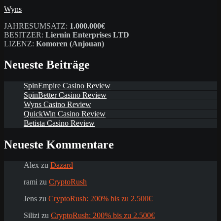
Wyns
JAHRESUMSATZ:
1.000.000€
BESITZER:
Liernin Enterprises LTD
LIZENZ:
Komoren (Anjouan)
Neueste Beiträge
SpinEmpire Casino Review
SpinBetter Casino Review
Wyns Casino Review
QuickWin Casino Review
Betista Casino Review
Neueste Kommentare
Alex
zu
Dazard
rami
zu
CryptoRush
Jens
zu
CryptoRush: 200% bis zu 2.500€
Silizi
zu
CryptoRush: 200% bis zu 2.500€