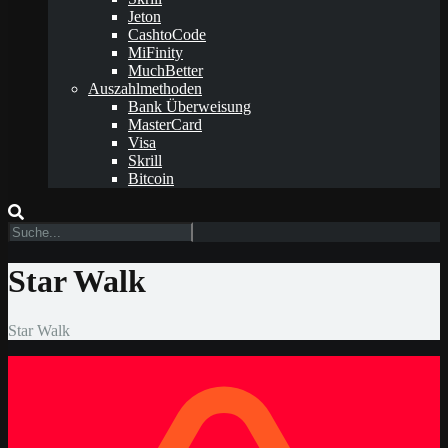
Jeton
CashtoCode
MiFinity
MuchBetter
Auszahlmethoden
Bank Überweisung
MasterCard
Visa
Skrill
Bitcoin
Star Walk
Star Walk