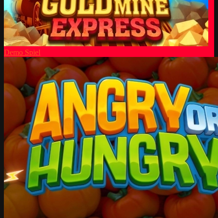
Demo Spiel