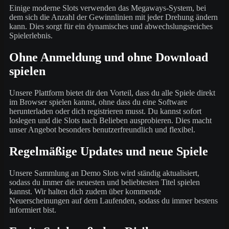
Einige moderne Slots verwenden das Megaways-System, bei
dem sich die Anzahl der Gewinnlinien mit jeder Drehung ändern
kann. Dies sorgt für ein dynamisches und abwechslungsreiches
Spielerlebnis.
Ohne Anmeldung und ohne Download
spielen
Unsere Plattform bietet dir den Vorteil, dass du alle Spiele direkt
im Browser spielen kannst, ohne dass du eine Software
herunterladen oder dich registrieren musst. Du kannst sofort
loslegen und die Slots nach Belieben ausprobieren. Dies macht
unser Angebot besonders benutzerfreundlich und flexibel.
Regelmäßige Updates und neue Spiele
Unsere Sammlung an Demo Slots wird ständig aktualisiert,
sodass du immer die neuesten und beliebtesten Titel spielen
kannst. Wir halten dich zudem über kommende
Neuerscheinungen auf dem Laufenden, sodass du immer bestens
informiert bist.