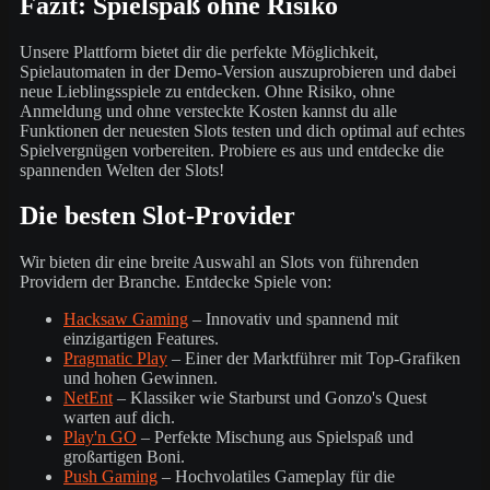
Fazit: Spielspaß ohne Risiko
Unsere Plattform bietet dir die perfekte Möglichkeit,
Spielautomaten in der Demo-Version auszuprobieren und dabei
neue Lieblingsspiele zu entdecken. Ohne Risiko, ohne
Anmeldung und ohne versteckte Kosten kannst du alle
Funktionen der neuesten Slots testen und dich optimal auf echtes
Spielvergnügen vorbereiten. Probiere es aus und entdecke die
spannenden Welten der Slots!
Die besten Slot-Provider
Wir bieten dir eine breite Auswahl an Slots von führenden
Providern der Branche. Entdecke Spiele von:
Hacksaw Gaming
– Innovativ und spannend mit
einzigartigen Features.
Pragmatic Play
– Einer der Marktführer mit Top-Grafiken
und hohen Gewinnen.
NetEnt
– Klassiker wie Starburst und Gonzo's Quest
warten auf dich.
Play'n GO
– Perfekte Mischung aus Spielspaß und
großartigen Boni.
Push Gaming
– Hochvolatiles Gameplay für die