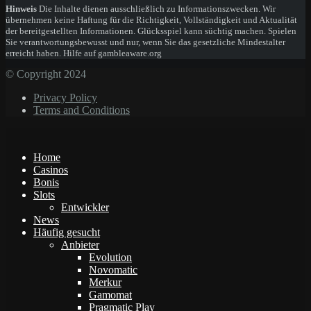
Hinweis
Die Inhalte dienen ausschließlich zu Informationszwecken. Wir
übernehmen keine Haftung für die Richtigkeit, Vollständigkeit und Aktualität
der bereitgestellten Informationen. Glücksspiel kann süchtig machen. Spielen
Sie verantwortungsbewusst und nur, wenn Sie das gesetzliche Mindestalter
erreicht haben. Hilfe auf gambleaware.org
© Copyright 2024
Privacy Policy
Terms and Conditions
Home
Casinos
Bonis
Slots
Entwickler
News
Häufig gesucht
Anbieter
Evolution
Novomatic
Merkur
Gamomat
Pragmatic Play