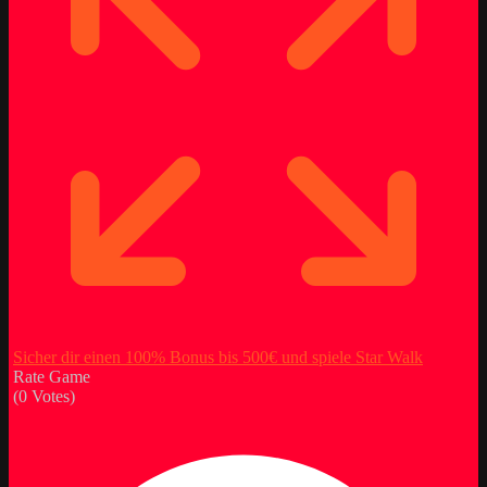
Sicher dir einen 100% Bonus bis 500€ und spiele Star Walk
Rate Game
(
0
Votes)