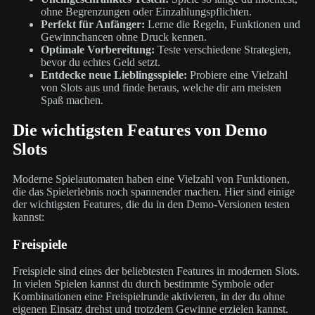
ohne Begrenzungen oder Einzahlungspflichten.
Perfekt für Anfänger:
Lerne die Regeln, Funktionen und
Gewinnchancen ohne Druck kennen.
Optimale Vorbereitung:
Teste verschiedene Strategien,
bevor du echtes Geld setzt.
Entdecke neue Lieblingsspiele:
Probiere eine Vielzahl
von Slots aus und finde heraus, welche dir am meisten
Spaß machen.
Die wichtigsten Features von Demo
Slots
Moderne Spielautomaten haben eine Vielzahl von Funktionen,
die das Spielerlebnis noch spannender machen. Hier sind einige
der wichtigsten Features, die du in den Demo-Versionen testen
kannst:
Freispiele
Freispiele sind eines der beliebtesten Features in modernen Slots.
In vielen Spielen kannst du durch bestimmte Symbole oder
Kombinationen eine Freispielrunde aktivieren, in der du ohne
eigenen Einsatz drehst und trotzdem Gewinne erzielen kannst.