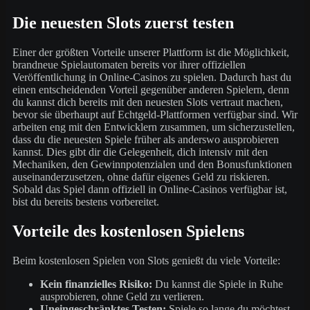
Die neuesten Slots zuerst testen
Einer der größten Vorteile unserer Plattform ist die Möglichkeit,
brandneue Spielautomaten bereits vor ihrer offiziellen
Veröffentlichung in Online-Casinos zu spielen. Dadurch hast du
einen entscheidenden Vorteil gegenüber anderen Spielern, denn
du kannst dich bereits mit den neuesten Slots vertraut machen,
bevor sie überhaupt auf Echtgeld-Plattformen verfügbar sind. Wir
arbeiten eng mit den Entwicklern zusammen, um sicherzustellen,
dass du die neuesten Spiele früher als anderswo ausprobieren
kannst. Dies gibt dir die Gelegenheit, dich intensiv mit den
Mechaniken, den Gewinnpotenzialen und den Bonusfunktionen
auseinanderzusetzen, ohne dafür eigenes Geld zu riskieren.
Sobald das Spiel dann offiziell in Online-Casinos verfügbar ist,
bist du bereits bestens vorbereitet.
Vorteile des kostenlosen Spielens
Beim kostenlosen Spielen von Slots genießt du viele Vorteile:
Kein finanzielles Risiko:
Du kannst die Spiele in Ruhe
ausprobieren, ohne Geld zu verlieren.
Uneingeschränktes Testen:
Spiele so lange du möchtest,