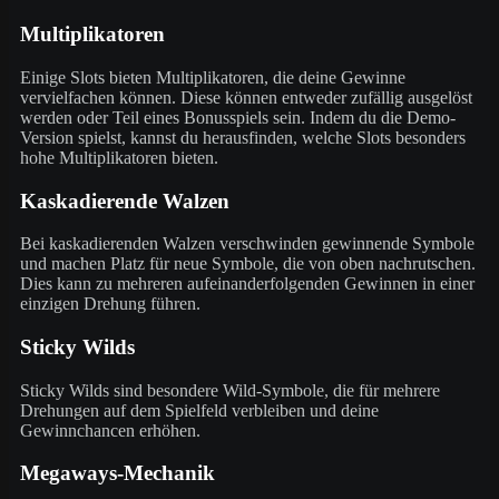
Multiplikatoren
Einige Slots bieten Multiplikatoren, die deine Gewinne
vervielfachen können. Diese können entweder zufällig ausgelöst
werden oder Teil eines Bonusspiels sein. Indem du die Demo-
Version spielst, kannst du herausfinden, welche Slots besonders
hohe Multiplikatoren bieten.
Kaskadierende Walzen
Bei kaskadierenden Walzen verschwinden gewinnende Symbole
und machen Platz für neue Symbole, die von oben nachrutschen.
Dies kann zu mehreren aufeinanderfolgenden Gewinnen in einer
einzigen Drehung führen.
Sticky Wilds
Sticky Wilds sind besondere Wild-Symbole, die für mehrere
Drehungen auf dem Spielfeld verbleiben und deine
Gewinnchancen erhöhen.
Megaways-Mechanik