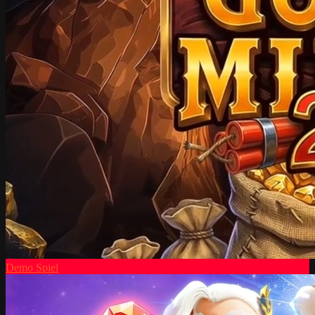
Demo Spiel