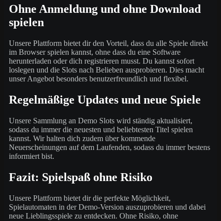
Ohne Anmeldung und ohne Download
spielen
Unsere Plattform bietet dir den Vorteil, dass du alle Spiele direkt
im Browser spielen kannst, ohne dass du eine Software
herunterladen oder dich registrieren musst. Du kannst sofort
loslegen und die Slots nach Belieben ausprobieren. Dies macht
unser Angebot besonders benutzerfreundlich und flexibel.
Regelmäßige Updates und neue Spiele
Unsere Sammlung an Demo Slots wird ständig aktualisiert,
sodass du immer die neuesten und beliebtesten Titel spielen
kannst. Wir halten dich zudem über kommende
Neuerscheinungen auf dem Laufenden, sodass du immer bestens
informiert bist.
Fazit: Spielspaß ohne Risiko
Unsere Plattform bietet dir die perfekte Möglichkeit,
Spielautomaten in der Demo-Version auszuprobieren und dabei
neue Lieblingsspiele zu entdecken. Ohne Risiko, ohne