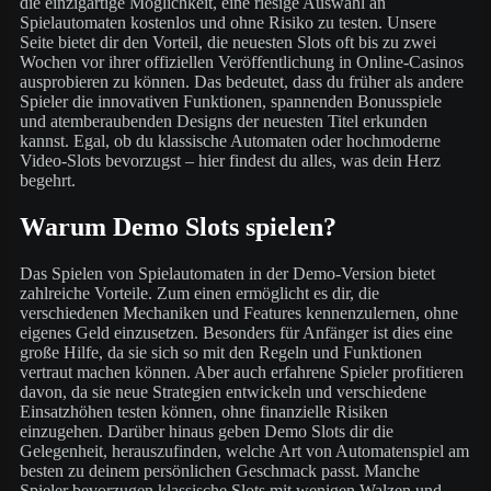
die einzigartige Möglichkeit, eine riesige Auswahl an
Spielautomaten kostenlos und ohne Risiko zu testen. Unsere
Seite bietet dir den Vorteil, die neuesten Slots oft bis zu zwei
Wochen vor ihrer offiziellen Veröffentlichung in Online-Casinos
ausprobieren zu können. Das bedeutet, dass du früher als andere
Spieler die innovativen Funktionen, spannenden Bonusspiele
und atemberaubenden Designs der neuesten Titel erkunden
kannst. Egal, ob du klassische Automaten oder hochmoderne
Video-Slots bevorzugst – hier findest du alles, was dein Herz
begehrt.
Warum Demo Slots spielen?
Das Spielen von Spielautomaten in der Demo-Version bietet
zahlreiche Vorteile. Zum einen ermöglicht es dir, die
verschiedenen Mechaniken und Features kennenzulernen, ohne
eigenes Geld einzusetzen. Besonders für Anfänger ist dies eine
große Hilfe, da sie sich so mit den Regeln und Funktionen
vertraut machen können. Aber auch erfahrene Spieler profitieren
davon, da sie neue Strategien entwickeln und verschiedene
Einsatzhöhen testen können, ohne finanzielle Risiken
einzugehen. Darüber hinaus geben Demo Slots dir die
Gelegenheit, herauszufinden, welche Art von Automatenspiel am
besten zu deinem persönlichen Geschmack passt. Manche
Spieler bevorzugen klassische Slots mit wenigen Walzen und