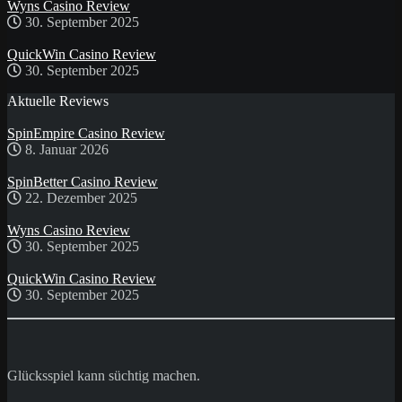
Wyns Casino Review
30. September 2025
QuickWin Casino Review
30. September 2025
Aktuelle Reviews
SpinEmpire Casino Review
8. Januar 2026
SpinBetter Casino Review
22. Dezember 2025
Wyns Casino Review
30. September 2025
QuickWin Casino Review
30. September 2025
Glücksspiel kann süchtig machen.