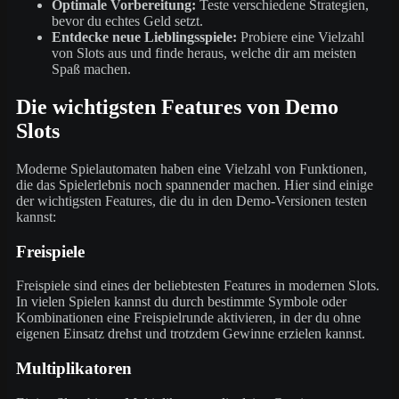
Optimale Vorbereitung:
Teste verschiedene Strategien,
bevor du echtes Geld setzt.
Entdecke neue Lieblingsspiele:
Probiere eine Vielzahl
von Slots aus und finde heraus, welche dir am meisten
Spaß machen.
Die wichtigsten Features von Demo
Slots
Moderne Spielautomaten haben eine Vielzahl von Funktionen,
die das Spielerlebnis noch spannender machen. Hier sind einige
der wichtigsten Features, die du in den Demo-Versionen testen
kannst:
Freispiele
Freispiele sind eines der beliebtesten Features in modernen Slots.
In vielen Spielen kannst du durch bestimmte Symbole oder
Kombinationen eine Freispielrunde aktivieren, in der du ohne
eigenen Einsatz drehst und trotzdem Gewinne erzielen kannst.
Multiplikatoren