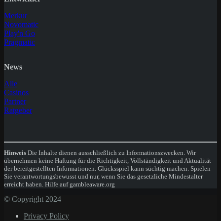
Merkur
Novomatic
Play'n Go
Pragmatic
News
Alle
Casinos
Partner
Ratgeber
Hinweis
Die Inhalte dienen ausschließlich zu Informationszwecken. Wir
übernehmen keine Haftung für die Richtigkeit, Vollständigkeit und Aktualität
der bereitgestellten Informationen. Glücksspiel kann süchtig machen. Spielen
Sie verantwortungsbewusst und nur, wenn Sie das gesetzliche Mindestalter
erreicht haben. Hilfe auf gambleaware.org
© Copyright 2024
Privacy Policy