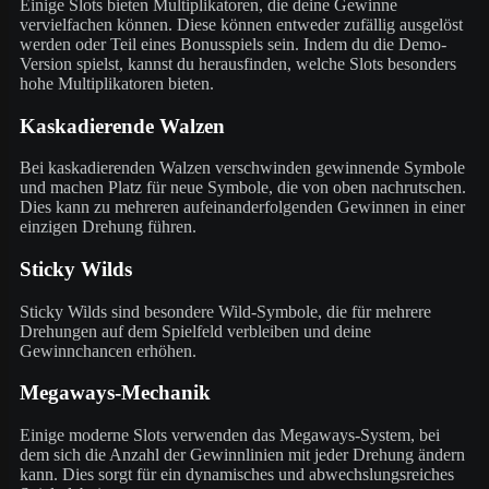
Einige Slots bieten Multiplikatoren, die deine Gewinne
vervielfachen können. Diese können entweder zufällig ausgelöst
werden oder Teil eines Bonusspiels sein. Indem du die Demo-
Version spielst, kannst du herausfinden, welche Slots besonders
hohe Multiplikatoren bieten.
Kaskadierende Walzen
Bei kaskadierenden Walzen verschwinden gewinnende Symbole
und machen Platz für neue Symbole, die von oben nachrutschen.
Dies kann zu mehreren aufeinanderfolgenden Gewinnen in einer
einzigen Drehung führen.
Sticky Wilds
Sticky Wilds sind besondere Wild-Symbole, die für mehrere
Drehungen auf dem Spielfeld verbleiben und deine
Gewinnchancen erhöhen.
Megaways-Mechanik
Einige moderne Slots verwenden das Megaways-System, bei
dem sich die Anzahl der Gewinnlinien mit jeder Drehung ändern
kann. Dies sorgt für ein dynamisches und abwechslungsreiches