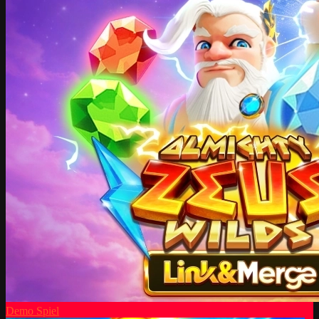
Demo Spiel