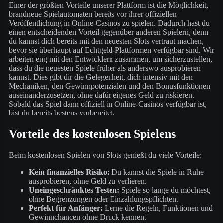
Einer der größten Vorteile unserer Plattform ist die Möglichkeit,
brandneue Spielautomaten bereits vor ihrer offiziellen
Veröffentlichung in Online-Casinos zu spielen. Dadurch hast du
einen entscheidenden Vorteil gegenüber anderen Spielern, denn
du kannst dich bereits mit den neuesten Slots vertraut machen,
bevor sie überhaupt auf Echtgeld-Plattformen verfügbar sind. Wir
arbeiten eng mit den Entwicklern zusammen, um sicherzustellen,
dass du die neuesten Spiele früher als anderswo ausprobieren
kannst. Dies gibt dir die Gelegenheit, dich intensiv mit den
Mechaniken, den Gewinnpotenzialen und den Bonusfunktionen
auseinanderzusetzen, ohne dafür eigenes Geld zu riskieren.
Sobald das Spiel dann offiziell in Online-Casinos verfügbar ist,
bist du bereits bestens vorbereitet.
Vorteile des kostenlosen Spielens
Beim kostenlosen Spielen von Slots genießt du viele Vorteile:
Kein finanzielles Risiko:
Du kannst die Spiele in Ruhe
ausprobieren, ohne Geld zu verlieren.
Uneingeschränktes Testen:
Spiele so lange du möchtest,
ohne Begrenzungen oder Einzahlungspflichten.
Perfekt für Anfänger:
Lerne die Regeln, Funktionen und
Gewinnchancen ohne Druck kennen.