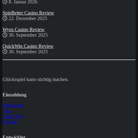
8. Januar 2026
SpinBetter Casino Review
22. Dezember 2025
Wyns Casino Review
30. September 2025
QuickWin Casino Review
30. September 2025
Glücksspiel kann süchtig machen.
Einzahlung
Mastercard
Visa
Apple Pay
Paysafe
Entwickler