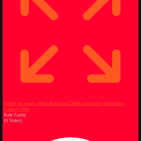
Sicher dir einen 100% Bonus bis 500€ und spiele Supernova
Galaxy Orbs
Rate Game
(
0
Votes)