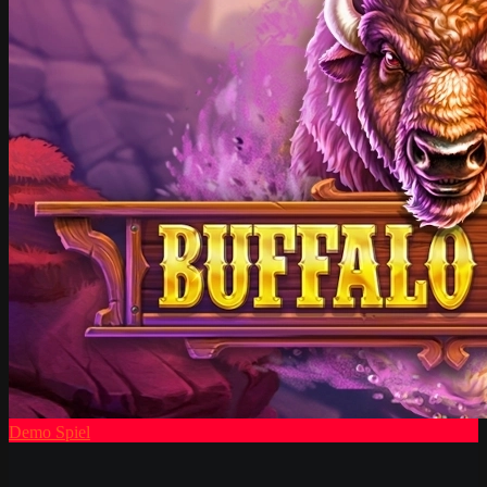
Demo Spiel