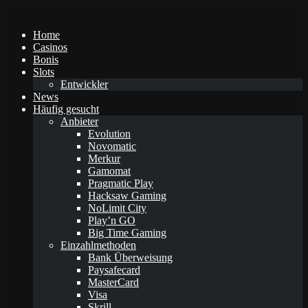
Home
Casinos
Bonis
Slots
Entwickler
News
Häufig gesucht
Anbieter
Evolution
Novomatic
Merkur
Gamomat
Pragmatic Play
Hacksaw Gaming
NoLimit City
Play’n GO
Big Time Gaming
Einzahlmethoden
Bank Überweisung
Paysafecard
MasterCard
Visa
Skrill