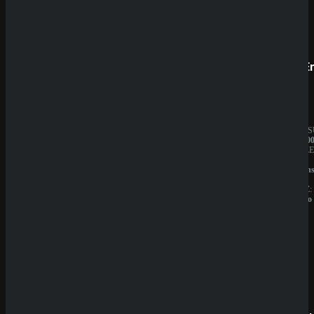
Prestige
SpinE
BESITZER:
JAHRES
Aurevia
10.000.0
IT
BESITZE
Group
GBL
LIZENZ:
Solution
Curacao
N.V.
LIZENZ:
Curacao