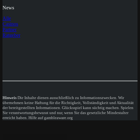
News
Alle
Casinos
Partner
Ratgeber
Hinweis
Die Inhalte dienen ausschließlich zu Informationszwecken. Wir
übernehmen keine Haftung für die Richtigkeit, Vollständigkeit und Aktualität
der bereitgestellten Informationen. Glücksspiel kann süchtig machen. Spielen
Sie verantwortungsbewusst und nur, wenn Sie das gesetzliche Mindestalter
erreicht haben. Hilfe auf gambleaware.org
© Copyright 2024