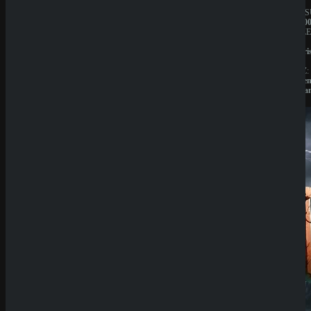
JAHRESUMSATZ:
JAHRES
1.000.000€
1.000.00
BESITZER:
BESITZE
Liernin
Liernin
Enterprises
Enterpri
LTD
LTD
LIZENZ:
LIZENZ:
Komoren
Komore
(Anjouan)
(Anjoua
Neueste
Beiträge
SpinEmpir
e Casino
Review
SpinBetter
Casino
Review
Wyns
Casino