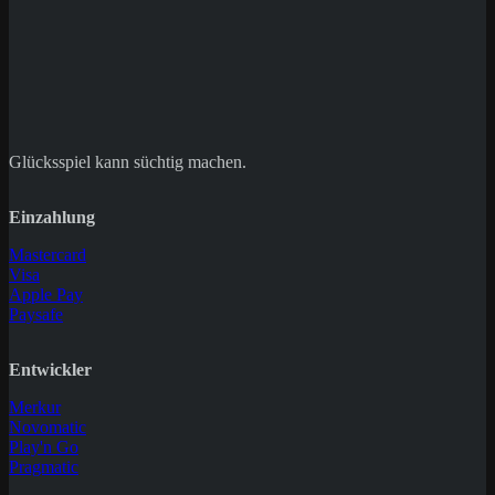
Glücksspiel kann süchtig machen.
Einzahlung
Mastercard
Visa
Apple Pay
Paysafe
Entwickler
Merkur
Novomatic
Play'n Go
Pragmatic