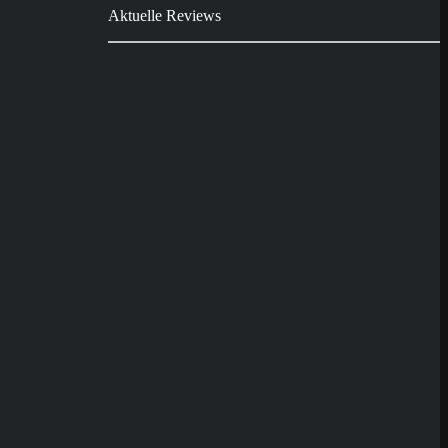
Aktuelle Reviews