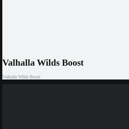
Aus
Valhalla Wilds Boost
Valhalla Wilds Boost