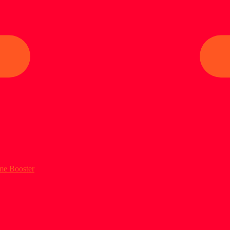
me Booster