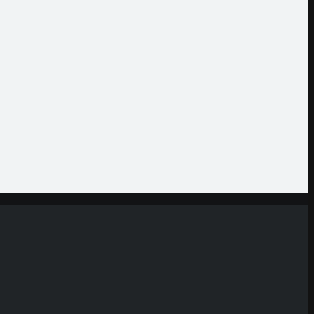
Suchen
Suchen
Neue Casinos
Prestige