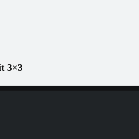
Jeton
CashtoCode
MiFinity
MuchBetter
zahlmethoden
Bank Überweisung
MasterCard
Visa
Skrill
Bitcoin
t 3×3