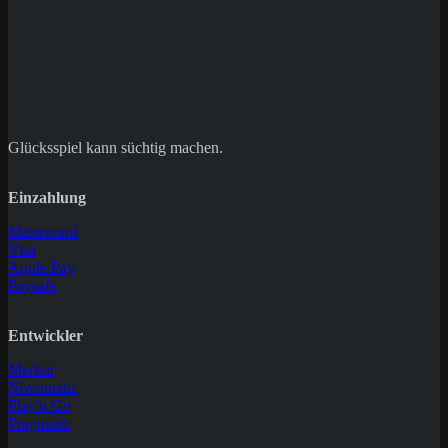
Glücksspiel kann süchtig machen.
Einzahlung
Mastercard
Visa
Apple Pay
Paysafe
Entwickler
Merkur
Novomatic
Play'n Go
Pragmatic