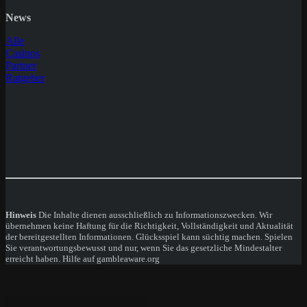
News
Alle
Casinos
Partner
Ratgeber
Hinweis
Die Inhalte dienen ausschließlich zu Informationszwecken. Wir
übernehmen keine Haftung für die Richtigkeit, Vollständigkeit und Aktualität
der bereitgestellten Informationen. Glücksspiel kann süchtig machen. Spielen
Sie verantwortungsbewusst und nur, wenn Sie das gesetzliche Mindestalter
erreicht haben. Hilfe auf gambleaware.org
© Copyright 2024