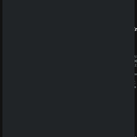
Prestige
SpinE
BESITZER:
JAHRES
Aurevia
10.000.0
IT
BESITZE
Group
GBL
LIZENZ:
Solution
Curacao
N.V.
LIZENZ:
Curacao