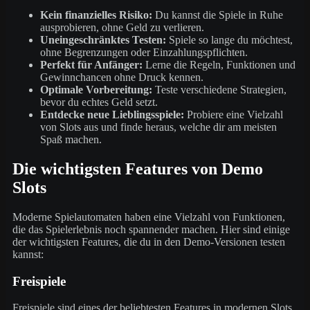
Kein finanzielles Risiko:
Du kannst die Spiele in Ruhe
ausprobieren, ohne Geld zu verlieren.
Uneingeschränktes Testen:
Spiele so lange du möchtest,
ohne Begrenzungen oder Einzahlungspflichten.
Perfekt für Anfänger:
Lerne die Regeln, Funktionen und
Gewinnchancen ohne Druck kennen.
Optimale Vorbereitung:
Teste verschiedene Strategien,
bevor du echtes Geld setzt.
Entdecke neue Lieblingsspiele:
Probiere eine Vielzahl
von Slots aus und finde heraus, welche dir am meisten
Spaß machen.
Die wichtigsten Features von Demo
Slots
Moderne Spielautomaten haben eine Vielzahl von Funktionen,
die das Spielerlebnis noch spannender machen. Hier sind einige
der wichtigsten Features, die du in den Demo-Versionen testen
kannst:
Freispiele
Freispiele sind eines der beliebtesten Features in modernen Slots.