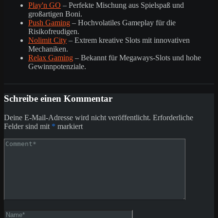
Play'n GO
– Perfekte Mischung aus Spielspaß und
großartigen Boni.
Push Gaming
– Hochvolatiles Gameplay für die
Risikofreudigen.
Nolimit City
– Extrem kreative Slots mit innovativen
Mechaniken.
Relax Gaming
– Bekannt für Megaways-Slots und hohe
Gewinnpotenziale.
Schreibe einen Kommentar
Deine E-Mail-Adresse wird nicht veröffentlicht.
Erforderliche
Felder sind mit
*
markiert