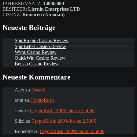
JAHRESUMSATZ:
1.000.000€
BESITZER:
Liernin Enterprises LTD
LIZENZ:
Komoren (Anjouan)
Neueste Beiträge
SpinEmpire Casino Review
SpinBetter Casino Review
Wyns Casino Review
QuickWin Casino Review
Betista Casino Review
Neueste Kommentare
Alex
zu
Dazard
rami
zu
CryptoRush
Jens
zu
CryptoRush: 200% bis zu 2.500€
Silizi
zu
CryptoRush: 200% bis zu 2.500€
Robert99
zu
CryptoRush: 200% bis zu 2.500€