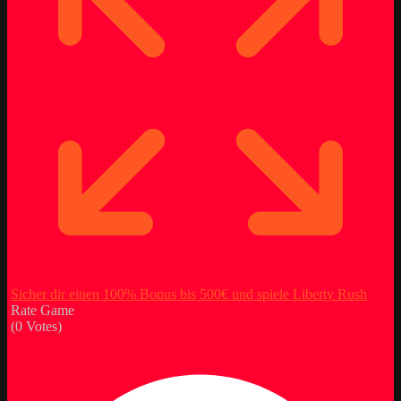
Sicher dir einen 100% Bonus bis 500€ und spiele Liberty Rush
Rate Game
(
0
Votes)