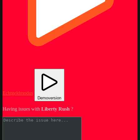
Echtgeldmodus
Demoversion
Having issues with
Liberty Rush
?