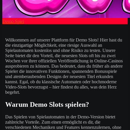
Demo Spiel
Willkommen auf unserer Plattform für Demo Slots! Hier hast du
die einzigartige Möglichkeit, eine riesige Auswahl an
Spielautomaten kostenlos und ohne Risiko zu testen. Unsere
Seite bietet dir den Vorteil, die neuesten Slots oft bis zu zwei
Wochen vor ihrer offiziellen Veröffentlichung in Online-Casinos
ausprobieren zu können. Das bedeutet, dass du früher als andere
Spieler die innovativen Funktionen, spannenden Bonusspiele
und atemberaubenden Designs der neuesten Titel erkunden
kannst. Egal, ob du klassische Automaten oder hochmoderne
Video-Slots bevorzugst – hier findest du alles, was dein Herz
begehrt.
Warum Demo Slots spielen?
Das Spielen von Spielautomaten in der Demo-Version bietet
zahlreiche Vorteile. Zum einen ermöglicht es dir, die
verschiedenen Mechaniken und Features kennenzulernen, ohne